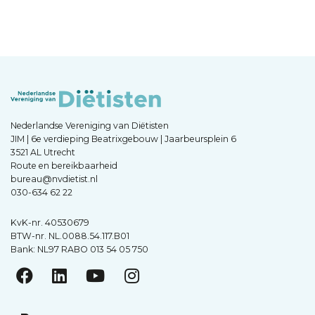
Nederlandse Vereniging van Diëtisten
JIM | 6e verdieping Beatrixgebouw | Jaarbeursplein 6
3521 AL Utrecht
Route en bereikbaarheid
bureau@nvdietist.nl
030-634 62 22
KvK-nr. 40530679
BTW-nr. NL.0088.54.117.B01
Bank: NL97 RABO 013 54 05 750