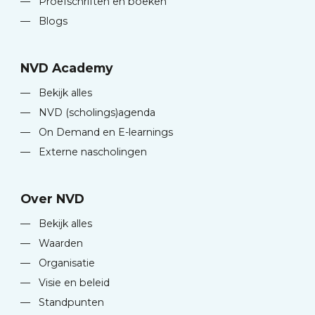
—
Proefschriften en boeken
—
Blogs
NVD Academy
—
Bekijk alles
—
NVD (scholings)agenda
—
On Demand en E-learnings
—
Externe nascholingen
Over NVD
—
Bekijk alles
—
Waarden
—
Organisatie
—
Visie en beleid
—
Standpunten