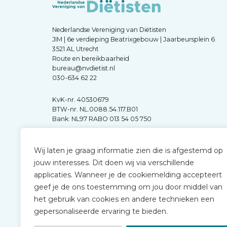
Nederlandse Vereniging van Diëtisten
JIM | 6e verdieping Beatrixgebouw | Jaarbeursplein 6
3521 AL Utrecht
Route en bereikbaarheid
bureau@nvdietist.nl
030-634 62 22
KvK-nr. 40530679
BTW-nr. NL.0088.54.117.B01
Bank: NL97 RABO 013 54 05 750
Wij laten je graag informatie zien die is afgestemd op
jouw interesses. Dit doen wij via verschillende
applicaties. Wanneer je de cookiemelding accepteert
geef je de ons toestemming om jou door middel van
het gebruik van cookies en andere technieken een
gepersonaliseerde ervaring te bieden.