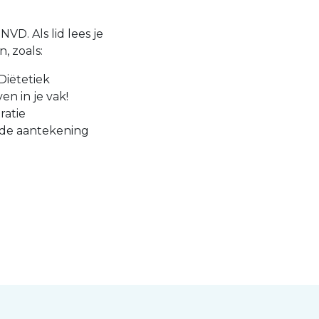
VD. Als lid lees je
, zoals:
Diëtetiek
en in je vak!
ratie
 de aantekening