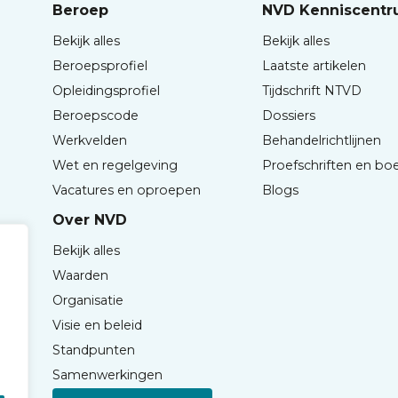
Beroep
NVD Kenniscent
Bekijk alles
Bekijk alles
Beroepsprofiel
Laatste artikelen
Opleidingsprofiel
Tijdschrift NTVD
Beroepscode
Dossiers
Werkvelden
Behandelrichtlijnen
Wet en regelgeving
Proefschriften en bo
Vacatures en oproepen
Blogs
Over NVD
Bekijk alles
Waarden
Organisatie
Visie en beleid
Standpunten
Samenwerkingen