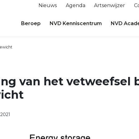
Nieuws
Agenda
Artsenwijzer
C
Beroep
NVD Kenniscentrum
NVD Acad
gewicht
ng van het vetweefsel b
icht
 2021