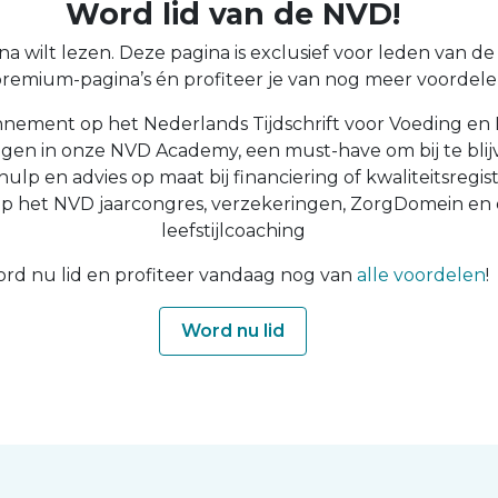
Word lid van de NVD!
a wilt lezen. Deze pagina is exclusief voor leden van de N
 premium-pagina’s én profiteer je van nog meer voordelen
nnement op het Nederlands Tijdschrift voor Voeding en 
ingen in onze NVD Academy, een must-have om bij te blijv
 hulp en advies op maat bij financiering of kwaliteitsregist
op het NVD jaarcongres, verzekeringen, ZorgDomein en
leefstijlcoaching
rd nu lid en profiteer vandaag nog van
alle voordelen
!
Word nu lid