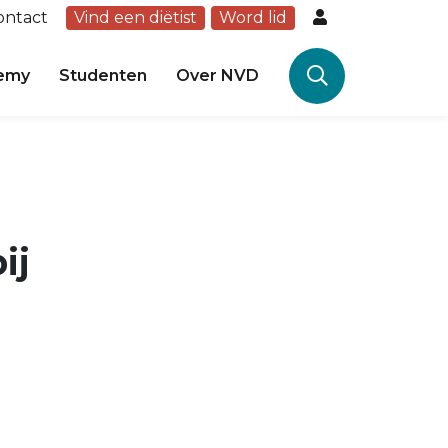
ontact
Vind een diëtist
Word lid
emy
Studenten
Over NVD
ij