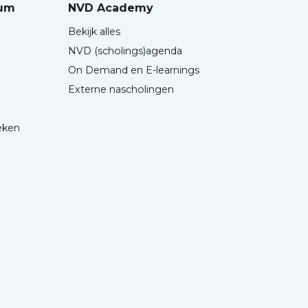
rum
NVD Academy
Bekijk alles
NVD (scholings)agenda
On Demand en E-learnings
Externe nascholingen
eken