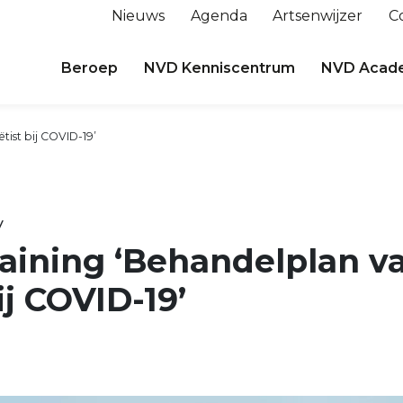
Nieuws
Agenda
Artsenwijzer
C
Beroep
NVD Kenniscentrum
NVD Acad
ëtist bij COVID-19’
y
raining ‘Behandelplan v
ij COVID-19’