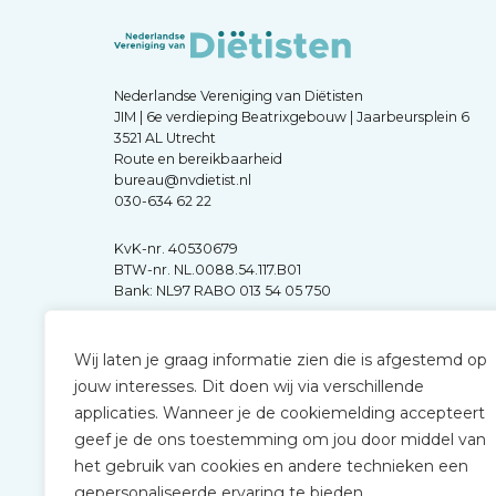
Nederlandse Vereniging van Diëtisten
JIM | 6e verdieping Beatrixgebouw | Jaarbeursplein 6
3521 AL Utrecht
Route en bereikbaarheid
bureau@nvdietist.nl
030-634 62 22
KvK-nr. 40530679
BTW-nr. NL.0088.54.117.B01
Bank: NL97 RABO 013 54 05 750
Wij laten je graag informatie zien die is afgestemd op
jouw interesses. Dit doen wij via verschillende
applicaties. Wanneer je de cookiemelding accepteert
geef je de ons toestemming om jou door middel van
het gebruik van cookies en andere technieken een
gepersonaliseerde ervaring te bieden.