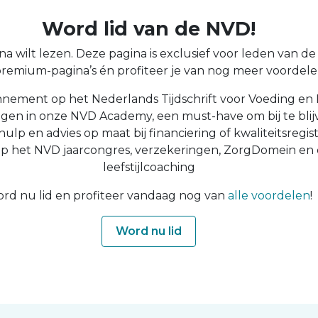
Word lid van de NVD!
a wilt lezen. Deze pagina is exclusief voor leden van de N
 premium-pagina’s én profiteer je van nog meer voordelen
nnement op het Nederlands Tijdschrift voor Voeding en 
ingen in onze NVD Academy, een must-have om bij te blijv
 hulp en advies op maat bij financiering of kwaliteitsregist
op het NVD jaarcongres, verzekeringen, ZorgDomein en
leefstijlcoaching
rd nu lid en profiteer vandaag nog van
alle voordelen
!
Word nu lid