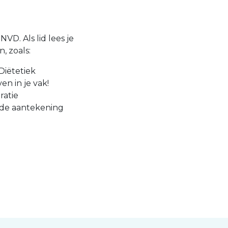
VD. Als lid lees je
, zoals:
Diëtetiek
en in je vak!
ratie
 de aantekening