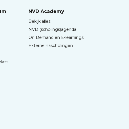
rum
NVD Academy
Bekijk alles
NVD (scholings)agenda
On Demand en E-learnings
Externe nascholingen
eken