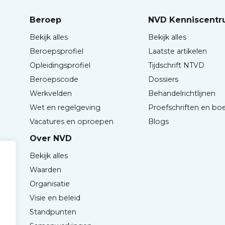
Beroep
NVD Kenniscent
Bekijk alles
Bekijk alles
Beroepsprofiel
Laatste artikelen
Opleidingsprofiel
Tijdschrift NTVD
Beroepscode
Dossiers
Werkvelden
Behandelrichtlijnen
Wet en regelgeving
Proefschriften en bo
Vacatures en oproepen
Blogs
Over NVD
Bekijk alles
Waarden
Organisatie
Visie en beleid
Standpunten