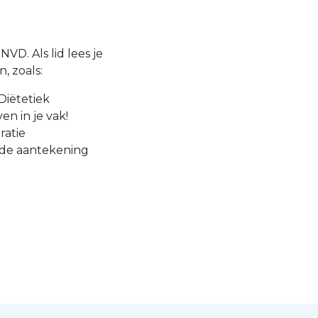
VD. Als lid lees je
, zoals:
Diëtetiek
en in je vak!
ratie
 de aantekening