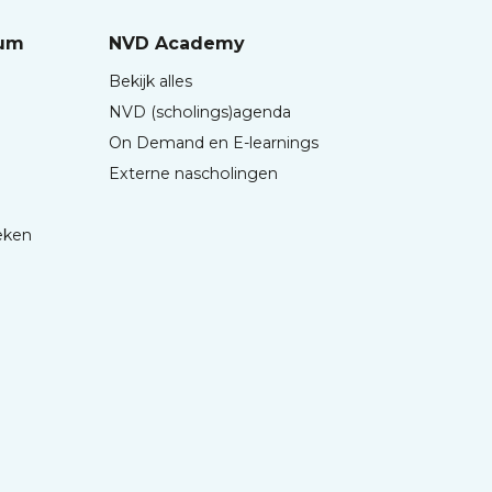
rum
NVD Academy
Bekijk alles
NVD (scholings)agenda
On Demand en E-learnings
Externe nascholingen
eken