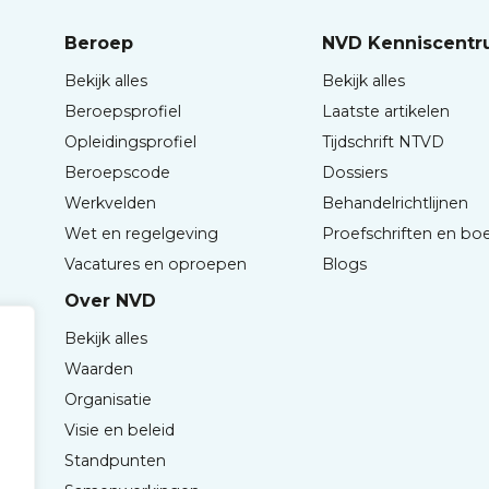
Beroep
NVD Kenniscent
Bekijk alles
Bekijk alles
Beroepsprofiel
Laatste artikelen
Opleidingsprofiel
Tijdschrift NTVD
Beroepscode
Dossiers
Werkvelden
Behandelrichtlijnen
Wet en regelgeving
Proefschriften en bo
Vacatures en oproepen
Blogs
Over NVD
Bekijk alles
Waarden
Organisatie
Visie en beleid
Standpunten