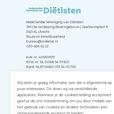
Nederlandse Vereniging van Diëtisten
JIM | 6e verdieping Beatrixgebouw | Jaarbeursplein 6
3521 AL Utrecht
Route en bereikbaarheid
bureau@nvdietist.nl
030-634 62 22
KvK-nr. 40530679
BTW-nr. NL.0088.54.117.B01
Bank: NL97 RABO 013 54 05 750
Wij laten je graag informatie zien die is afgestemd op
jouw interesses. Dit doen wij via verschillende
applicaties. Wanneer je de cookiemelding accepteert
geef je de ons toestemming om jou door middel van
het gebruik van cookies en andere technieken een
gepersonaliseerde ervaring te bieden.