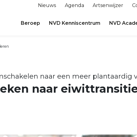
Nieuws
Agenda
Artsenwijzer
C
Beroep
NVD Kenniscentrum
NVD Acad
uderen
schakelen naar een meer plantaardig 
ken naar eiwittransitie
n