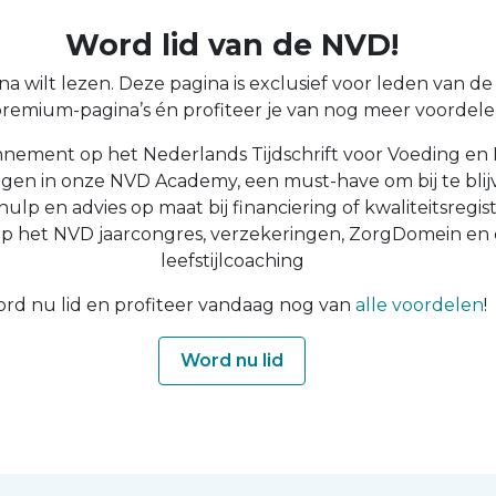
Word lid van de NVD!
a wilt lezen. Deze pagina is exclusief voor leden van de N
 premium-pagina’s én profiteer je van nog meer voordelen
nnement op het Nederlands Tijdschrift voor Voeding en 
ingen in onze NVD Academy, een must-have om bij te blijv
 hulp en advies op maat bij financiering of kwaliteitsregist
op het NVD jaarcongres, verzekeringen, ZorgDomein en
leefstijlcoaching
rd nu lid en profiteer vandaag nog van
alle voordelen
!
Word nu lid