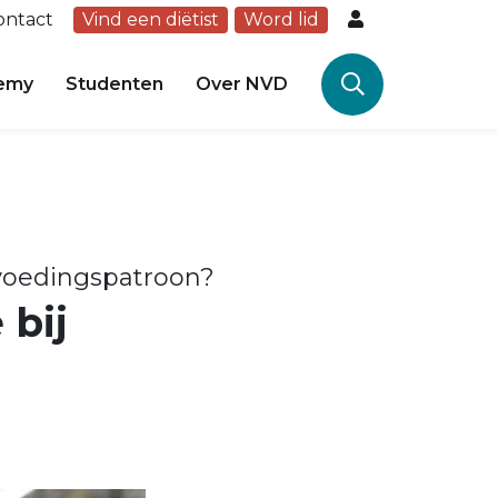
ontact
Vind een diëtist
Word lid
emy
Studenten
Over NVD
voedingspatroon?
 bij