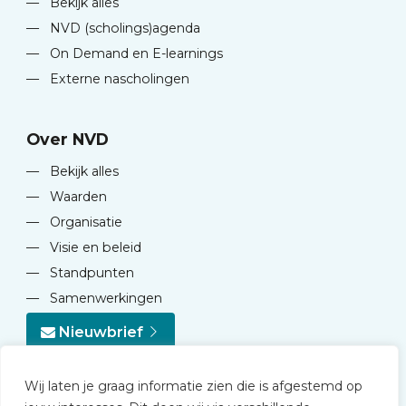
—
Bekijk alles
—
NVD (scholings)agenda
—
On Demand en E-learnings
—
Externe nascholingen
Over NVD
—
Bekijk alles
—
Waarden
—
Organisatie
—
Visie en beleid
—
Standpunten
—
Samenwerkingen
Nieuwbrief
Wij laten je graag informatie zien die is afgestemd op