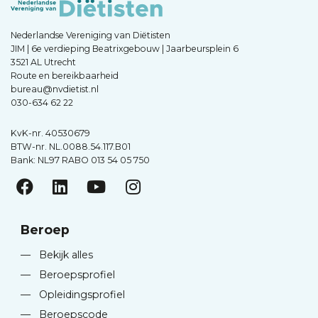
Nederlandse Vereniging van Diëtisten
JIM | 6e verdieping Beatrixgebouw | Jaarbeursplein 6
3521 AL Utrecht
Route en bereikbaarheid
bureau@nvdietist.nl
030-634 62 22
KvK-nr. 40530679
BTW-nr. NL.0088.54.117.B01
Bank: NL97 RABO 013 54 05 750
Beroep
—
Bekijk alles
—
Beroepsprofiel
—
Opleidingsprofiel
—
Beroepscode