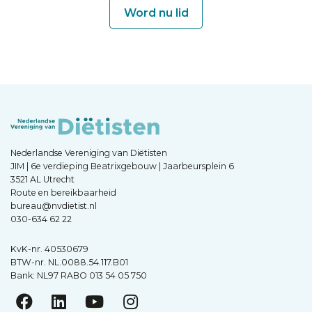
Word nu lid
Nederlandse Vereniging van Diëtisten
JIM | 6e verdieping Beatrixgebouw | Jaarbeursplein 6
3521 AL Utrecht
Route en bereikbaarheid
bureau@nvdietist.nl
030-634 62 22
KvK-nr. 40530679
BTW-nr. NL.0088.54.117.B01
Bank: NL97 RABO 013 54 05 750