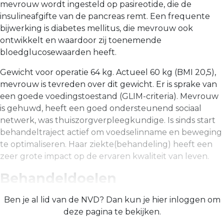
mevrouw wordt ingesteld op pasireotide, die de
insulineafgifte van de pancreas remt. Een frequente
bijwerking is diabetes mellitus, die mevrouw ook
ontwikkelt en waardoor zij toenemende
bloedglucosewaarden heeft.
Gewicht voor operatie 64 kg. Actueel 60 kg (BMI 20,5),
mevrouw is tevreden over dit gewicht. Er is sprake van
een goede voedingstoestand (GLIM-criteria). Mevrouw
is gehuwd, heeft een goed ondersteunend sociaal
netwerk, was thuiszorgverpleegkundige. Is sinds start
behandeltraject actief om voedselinname en beweging
te optimaliseren. Haar ziekte(be­handeling) heeft een
zeer grote impact op de ervaren kwaliteit van leven.
Behandeldoelen
Ben je al lid van de NVD? Dan kun je hier inloggen om
deze pagina te bekijken.