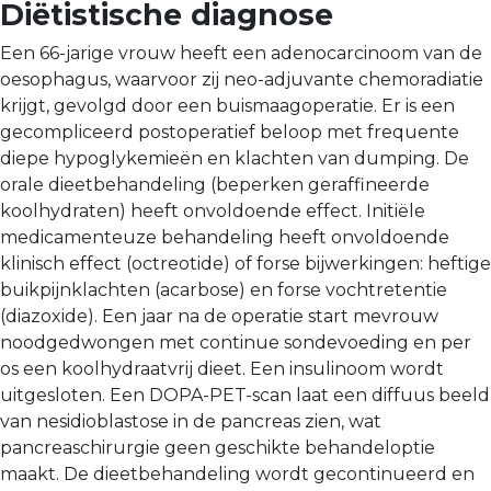
Diëtistische diagnose
Een 66-jarige vrouw heeft een adenocarcinoom van de
oesophagus, waarvoor zij neo-adjuvante chemoradiatie
krijgt, gevolgd door een buismaagoperatie. Er is een
gecompliceerd postoperatief beloop met frequente
diepe hypoglykemieën en klachten van dumping. De
orale dieetbehandeling (beperken geraffineerde
koolhydraten) heeft onvoldoende effect. Initiële
medicamenteuze behandeling heeft onvoldoende
klinisch effect (octreotide) of forse bijwerkingen: heftige
buikpijnklachten (acarbose) en forse vochtretentie
(diazoxide). Een jaar na de operatie start mevrouw
noodgedwongen met continue sondevoeding en per
os een koolhydraatvrij dieet. Een insulinoom wordt
uitgesloten. Een DOPA-PET-scan laat een diffuus beeld
van nesidioblastose in de pancreas zien, wat
pancreaschirurgie geen geschikte behandeloptie
maakt. De dieetbehandeling wordt gecontinueerd en