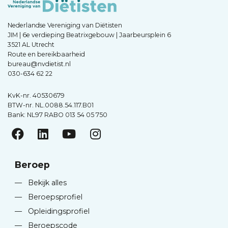
Nederlandse Vereniging van Diëtisten
JIM | 6e verdieping Beatrixgebouw | Jaarbeursplein 6
3521 AL Utrecht
Route en bereikbaarheid
bureau@nvdietist.nl
030-634 62 22
KvK-nr. 40530679
BTW-nr. NL.0088.54.117.B01
Bank: NL97 RABO 013 54 05 750
Beroep
—
Bekijk alles
—
Beroepsprofiel
—
Opleidingsprofiel
—
Beroepscode