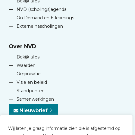
—
Bekijk alles
—
NVD (scholings)agenda
—
On Demand en E-learnings
—
Externe nascholingen
Over NVD
—
Bekijk alles
—
Waarden
—
Organisatie
—
Visie en beleid
—
Standpunten
—
Samenwerkingen
Nieuwbrief
Wij laten je graag informatie zien die is afgestemd op