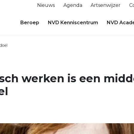
Nieuws
Agenda
Artsenwijzer
C
Beroep
NVD Kenniscentrum
NVD Acad
 doel
sch werken is een midde
el