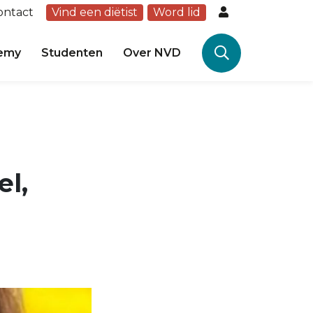
ontact
Vind een diëtist
Word lid
emy
Studenten
Over NVD
l,