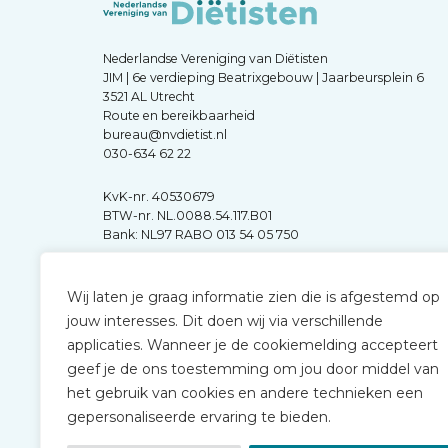
Nederlandse Vereniging van Diëtisten
JIM | 6e verdieping Beatrixgebouw | Jaarbeursplein 6
3521 AL Utrecht
Route en bereikbaarheid
bureau@nvdietist.nl
030-634 62 22
KvK-nr. 40530679
BTW-nr. NL.0088.54.117.B01
Bank: NL97 RABO 013 54 05 750
Wij laten je graag informatie zien die is afgestemd op
jouw interesses. Dit doen wij via verschillende
applicaties. Wanneer je de cookiemelding accepteert
geef je de ons toestemming om jou door middel van
het gebruik van cookies en andere technieken een
gepersonaliseerde ervaring te bieden.