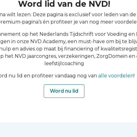
Word lid van de NVD!
a wilt lezen. Deze pagina is exclusief voor leden van de N
 premium-pagina’s én profiteer je van nog meer voordelen
nnement op het Nederlands Tijdschrift voor Voeding en 
ingen in onze NVD Academy, een must-have om bij te blijv
 hulp en advies op maat bij financiering of kwaliteitsregist
op het NVD jaarcongres, verzekeringen, ZorgDomein en
leefstijlcoaching
rd nu lid en profiteer vandaag nog van
alle voordelen
!
Word nu lid