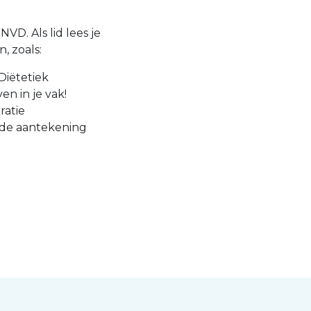
VD. Als lid lees je
, zoals:
Diëtetiek
en in je vak!
ratie
 de aantekening