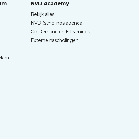
rum
NVD Academy
Bekijk alles
NVD (scholings)agenda
On Demand en E-learnings
Externe nascholingen
eken