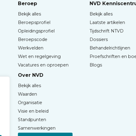
Beroep
NVD Kenniscent
Bekijk alles
Bekijk alles
Beroepsprofiel
Laatste artikelen
Opleidingsprofiel
Tijdschrift NTVD
Beroepscode
Dossiers
Werkvelden
Behandelrichtlijnen
Wet en regelgeving
Proefschriften en bo
Vacatures en oproepen
Blogs
Over NVD
Bekijk alles
Waarden
Organisatie
Visie en beleid
Standpunten
Samenwerkingen