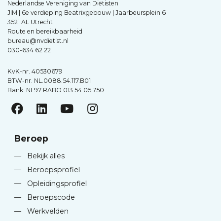
Nederlandse Vereniging van Diëtisten
JIM | 6e verdieping Beatrixgebouw | Jaarbeursplein 6
3521 AL Utrecht
Route en bereikbaarheid
bureau@nvdietist.nl
030-634 62 22
KvK-nr. 40530679
BTW-nr. NL.0088.54.117.B01
Bank: NL97 RABO 013 54 05 750
Beroep
—
Bekijk alles
—
Beroepsprofiel
—
Opleidingsprofiel
—
Beroepscode
—
Werkvelden