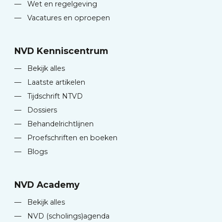
—
Wet en regelgeving
—
Vacatures en oproepen
NVD Kenniscentrum
—
Bekijk alles
—
Laatste artikelen
—
Tijdschrift NTVD
—
Dossiers
—
Behandelrichtlijnen
—
Proefschriften en boeken
—
Blogs
NVD Academy
—
Bekijk alles
—
NVD (scholings)agenda