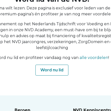
a wilt lezen. Deze pagina is exclusief voor leden van de N
 premium-pagina’s én profiteer je van nog meer voordelen
nnement op het Nederlands Tijdschrift voor Voeding en 
ingen in onze NVD Academy, een must-have om bij te blijv
 hulp en advies op maat bij financiering of kwaliteitsregist
op het NVD jaarcongres, verzekeringen, ZorgDomein en
leefstijlcoaching
rd nu lid en profiteer vandaag nog van
alle voordelen
!
Word nu lid
Beroep
NVD Kenniscent