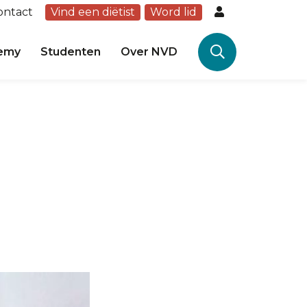
ontact
Vind een diëtist
Word lid
emy
Studenten
Over NVD