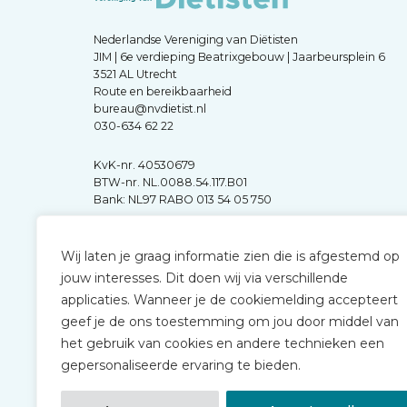
Nederlandse Vereniging van Diëtisten
JIM | 6e verdieping Beatrixgebouw | Jaarbeursplein 6
3521 AL Utrecht
Route en bereikbaarheid
bureau@nvdietist.nl
030-634 62 22
KvK-nr. 40530679
BTW-nr. NL.0088.54.117.B01
Bank: NL97 RABO 013 54 05 750
Wij laten je graag informatie zien die is afgestemd op
jouw interesses. Dit doen wij via verschillende
applicaties. Wanneer je de cookiemelding accepteert
geef je de ons toestemming om jou door middel van
het gebruik van cookies en andere technieken een
gepersonaliseerde ervaring te bieden.