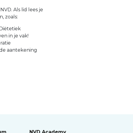
VD. Als lid lees je
, zoals:
Diëtetiek
en in je vak!
ratie
 de aantekening
rum
NVD Academy