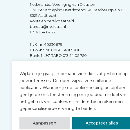
Nederlandse Vereniging van Diëtisten
JIM | 6e verdieping Beatrixgebouw | Jaarbeursplein 6
3521 AL Utrecht
Route en bereikbaarheid
bureau@nvdietist.nl
030-634 62 22
KvK-nr. 40530679
BTW-nr. NL.0088.54.117.B01
Bank: NL97 RABO 013 54 05 750
Wij laten je graag informatie zien die is afgestemd op
jouw interesses. Dit doen wij via verschillende
applicaties. Wanneer je de cookiemelding accepteert
geef je de ons toestemming om jou door middel van
het gebruik van cookies en andere technieken een
gepersonaliseerde ervaring te bieden.
Aanpassen
Accepteer alles