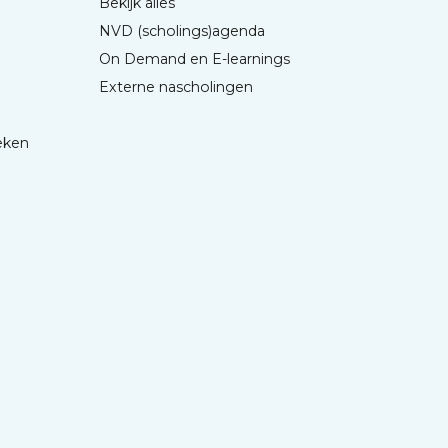
Bekijk alles
NVD (scholings)agenda
On Demand en E-learnings
Externe nascholingen
eken