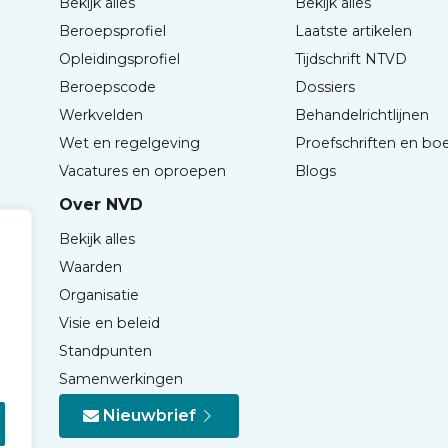
Bekijk alles
Bekijk alles
Beroepsprofiel
Laatste artikelen
Opleidingsprofiel
Tijdschrift NTVD
Beroepscode
Dossiers
Werkvelden
Behandelrichtlijnen
Wet en regelgeving
Proefschriften en bo
Vacatures en oproepen
Blogs
Over NVD
Bekijk alles
Waarden
Organisatie
Visie en beleid
Standpunten
Samenwerkingen
Nieuwbrief