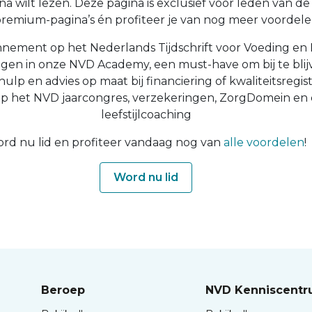
a wilt lezen. Deze pagina is exclusief voor leden van de N
 premium-pagina’s én profiteer je van nog meer voordelen
nnement op het Nederlands Tijdschrift voor Voeding en 
ingen in onze NVD Academy, een must-have om bij te blijv
 hulp en advies op maat bij financiering of kwaliteitsregist
op het NVD jaarcongres, verzekeringen, ZorgDomein en
leefstijlcoaching
rd nu lid en profiteer vandaag nog van
alle voordelen
!
Word nu lid
Beroep
NVD Kenniscent