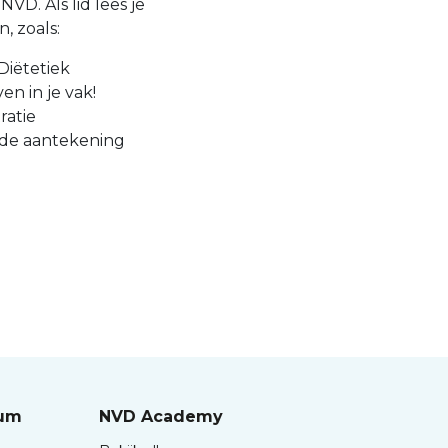
VD. Als lid lees je
, zoals:
Diëtetiek
en in je vak!
ratie
 de aantekening
rum
NVD Academy