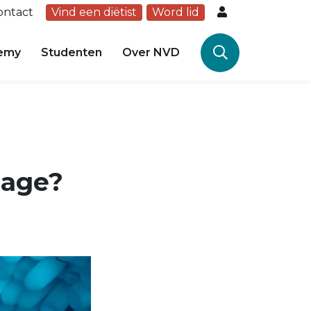
ontact
Vind een diëtist
Word lid
emy
Studenten
Over NVD
sage?