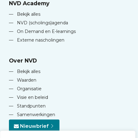
NVD Academy
—
Bekijk alles
—
NVD (scholings)agenda
—
On Demand en E-learnings
—
Externe nascholingen
Over NVD
—
Bekijk alles
—
Waarden
—
Organisatie
—
Visie en beleid
—
Standpunten
—
Samenwerkingen
Nieuwbrief