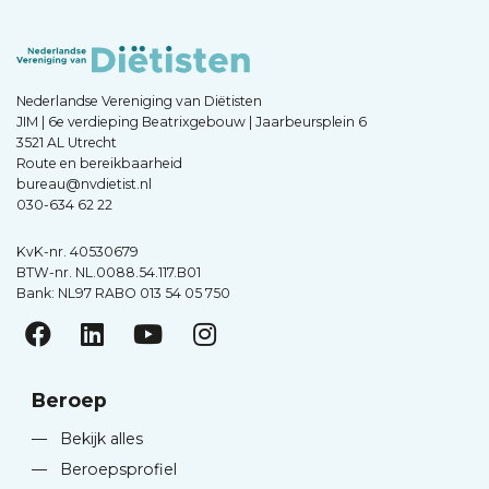
Nederlandse Vereniging van Diëtisten
JIM | 6e verdieping Beatrixgebouw | Jaarbeursplein 6
3521 AL Utrecht
Route en bereikbaarheid
bureau@nvdietist.nl
030-634 62 22
KvK-nr. 40530679
BTW-nr. NL.0088.54.117.B01
Bank: NL97 RABO 013 54 05 750
Beroep
—
Bekijk alles
—
Beroepsprofiel