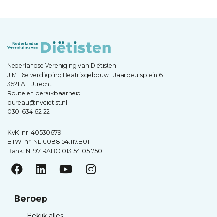
Nederlandse Vereniging van Diëtisten
JIM | 6e verdieping Beatrixgebouw | Jaarbeursplein 6
3521 AL Utrecht
Route en bereikbaarheid
bureau@nvdietist.nl
030-634 62 22
KvK-nr. 40530679
BTW-nr. NL.0088.54.117.B01
Bank: NL97 RABO 013 54 05 750
Beroep
—
Bekijk alles