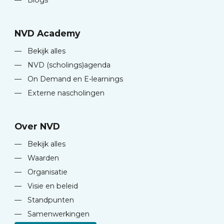
—
Blogs
NVD Academy
—
Bekijk alles
—
NVD (scholings)agenda
—
On Demand en E-learnings
—
Externe nascholingen
Over NVD
—
Bekijk alles
—
Waarden
—
Organisatie
—
Visie en beleid
—
Standpunten
—
Samenwerkingen