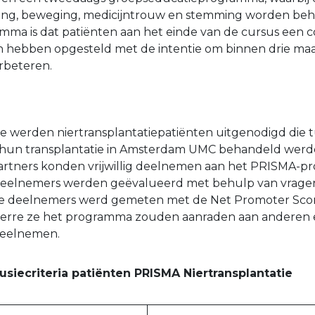
ding, beweging, medicijntrouw en stemming worden beh
mma is dat patiënten aan het einde van de cursus een 
an hebben opgesteld met de intentie om binnen drie m
erbeteren.
ie werden niertransplantatiepatiënten uitgenodigd die t
hun transplantatie in Amsterdam UMC behandeld werd
partners konden vrijwillig deelnemen aan het PRISMA-
deelnemers werden geëvalueerd met behulp van vragenl
e deelnemers werd gemeten met de Net Promoter Score
everre ze het programma zouden aanraden aan anderen e
eelnemen.
clusiecriteria patiënten PRISMA Niertransplantatie