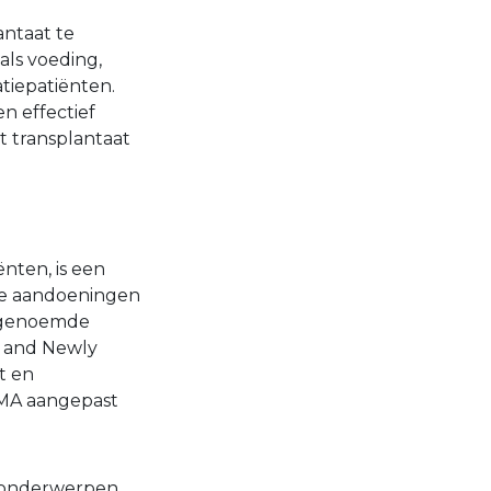
antaat te
als voeding,
tiepatiënten.
n effectief
t transplantaat
nten, is een
de aandoeningen
zogenoemde
 and Newly
t en
SMA aangepast
 onderwerpen