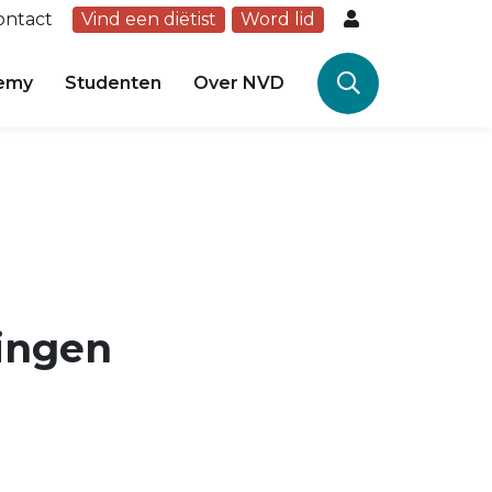
ontact
Vind een diëtist
Word lid
emy
Studenten
Over NVD
ringen