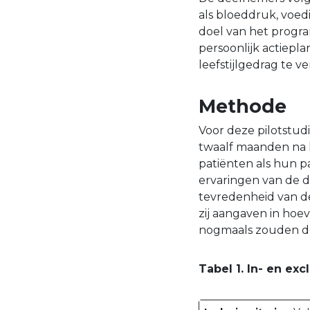
als bloeddruk, voe
doel van het progra
persoonlijk actiepl
leefstijlgedrag te v
Methode
Voor deze pilotstud
twaalf maanden na 
patiënten als hun 
ervaringen van de 
tevredenheid van d
zij aangaven in ho
nogmaals zouden d
Tabel 1. In- en ex