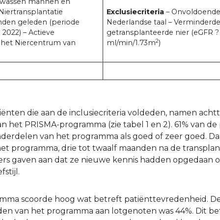
lwassen mannen en
 Niertransplantatie
Exclusiecriteria
– Onvoldoende
nden geleden (periode
Nederlandse taal – Verminderde
 2022) – Actieve
getransplanteerde nier (eGFR ?
2
 het Niercentrum van
ml/min/1.73m
)
iënten die aan de inclusiecriteria voldeden, namen acht
aan het PRISMA-programma (zie tabel 1 en 2). 61% van de
nderdelen van het programma als goed of zeer goed. D
et programma, drie tot twaalf maanden na de transplant
ers gaven aan dat ze nieuwe kennis hadden opgedaan o
stijl.
ma scoorde hoog wat betreft patiënttevredenheid. D
den van het programma aan lotgenoten was 44%. Dit be