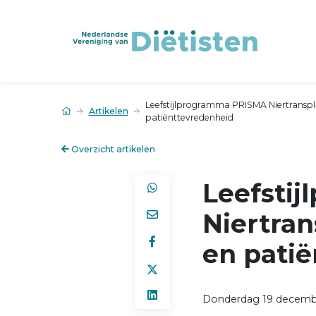
Leefstijlprogramma PRISMA Niertranspl
Artikelen
patiënttevredenheid
Overzicht artikelen
Leefsti
Niertran
en pati
Donderdag 19 decemb