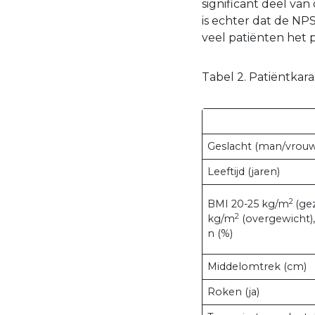
significant deel v
is echter dat de NPS
veel patiënten het 
Tabel 2. Patiëntkar
Geslacht (man/vrou
Leeftijd (jaren)
2
BMI 20-25 kg/m
(ge
2
kg/m
(overgewicht),
n (%)
Middelomtrek (cm)
Roken (ja)