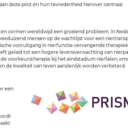
an deze pilot én hun tevredenheid hierover centraal.
kten vormen wereldwijd een groeiend probleem. In Ne
tweeduizend mensen op de wachtlijst voor een niertransp
ische vooruitgang in nierfunctie vervangende therapieën
eeft geleid tot een hogere levensverwachting van nierpa
is de voorkeurstherapie bij het eindstadium nierfalen, o
n de kwaliteit van leven aanzienlijk worden verbeterd.
 er een
wordt
zaakt