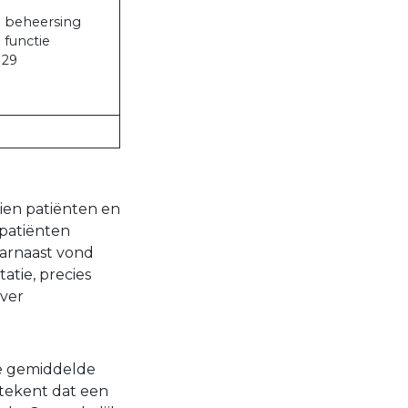
 beheersing
 functie
 29
tien patiënten en
 patiënten
aarnaast vond
atie, precies
ver
e gemiddelde
tekent dat een