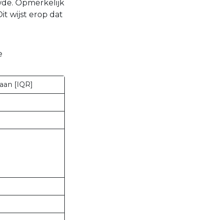
wde. Opmerkelijk
it wijst erop dat
e
aan [IQR]