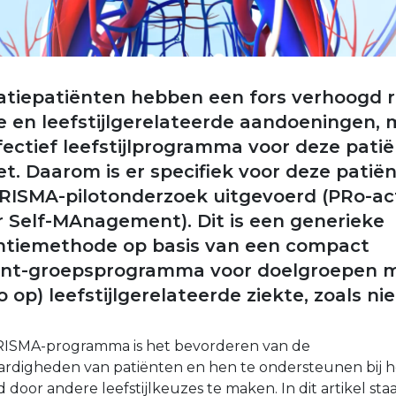
atiepatiënten hebben een fors verhoogd r
 en leefstijlgerelateerde aandoeningen, 
ffectief leefstijlprogramma voor deze pat
et. Daarom is er specifiek voor deze patië
RISMA-pilotonderzoek uitgevoerd (PRo-ac
ir Self-MAnagement). Dit is een generieke
ventiemethode op basis van een compact
nt-groepsprogramma voor doelgroepen 
o op) leefstijlgerelateerde ziekte, zoals ni
RISMA-programma is het bevorderen van de
digheden van patiënten en hen te ondersteunen bij h
door andere leefstijlkeuzes te maken. In dit artikel st