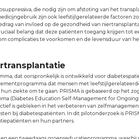
uppressiva, die nodig zijn om afstoting van het transpl
dicijngebruik zijn ook leefstijlgerelateerde factoren zo
drag van invloed op de gezondheid van niertransplanta
ruciaal belang dat deze patiënten toegang krijgen tot ee
om complicaties te voorkomen en de levensduur van he
rtransplantatie
a, dat oorspronkelijk is ontwikkeld voor diabetespatië
gementprogramma dat mensen met leefstijlgerelateer
 hun ziekte om te gaan. PRISMA is gebaseerd op het 
 (Diabetes Education Self-Management for Ongoing
ectief is gebleken in het verbeteren van zelfmanagemen
en bij diabetespatiënten. In dit pilotonderzoek is PRI
atiepatiënten en hun partners.
gen een tweedaags groepseducatieprogramma, waarbij