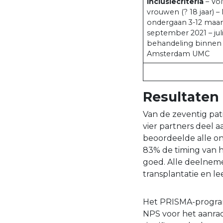
Inclusiecriteria
– Vo
vrouwen (? 18 jaar) –
ondergaan 3-12 maa
september 2021 – juli
behandeling binnen
Amsterdam UMC
Resultaten
Van de zeventig pat
vier partners deel 
beoordeelde alle o
83% de timing van h
goed. Alle deelnem
transplantatie en leef
Het PRISMA-program
NPS voor het aanra