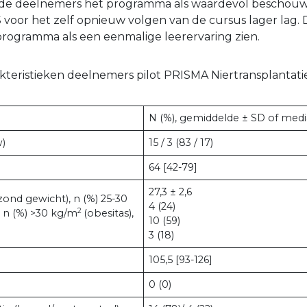
an de deelnemers het programma als waardevol beschou
 voor het zelf opnieuw volgen van de cursus lager lag. D
programma als een eenmalige leerervaring zien.
akteristieken deelnemers pilot PRISMA Niertransplantati
N (%), gemiddelde ± SD of medi
w)
15 / 3 (83 / 17)
64 [42-79]
27,3 ± 2,6
zond gewicht), n (%) 25-30
4 (24)
2
 n (%) >30 kg/m
(obesitas),
10 (59)
3 (18)
105,5 [93-126]
0 (0)