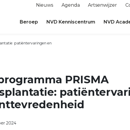
Nieuws
Agenda
Artsenwijzer
C
Beroep
NVD Kenniscentrum
NVD Acad
antatie: patiëntervaringen en
jlprogramma PRISMA
splantatie: patiënterva
ënttevredenheid
er 2024