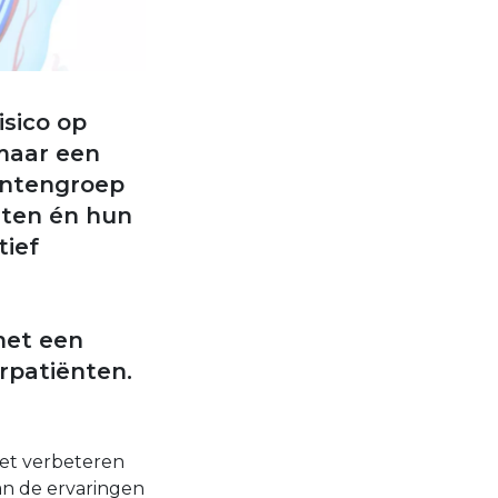
isico op
maar een
iëntengroep
nten én hun
tief
met een
erpatiënten.
et verbeteren
aan de ervaringen