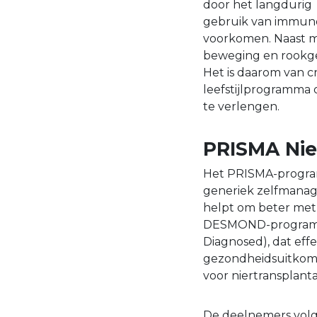
door het langdurig
gebruik van immunos
voorkomen. Naast me
beweging en rookge
Het is daarom van c
leefstijlprogramma 
te verlengen.
PRISMA Nie
Het PRISMA-programm
generiek zelfmana
helpt om beter met
DESMOND-programma
Diagnosed), dat eff
gezondheidsuitkomst
voor niertransplant
De deelnemers vol