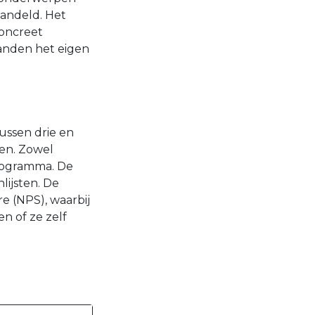
andeld. Het
concreet
aanden het eigen
ussen drie en
en. Zowel
programma. De
ijsten. De
 (NPS), waarbij
n of ze zelf