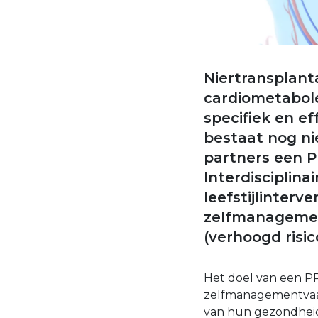
Niertransplant
cardiometabole
specifiek en e
bestaat nog ni
partners een P
Interdisciplina
leefstijlinter
zelfmanageme
(verhoogd risic
Het doel van een P
zelfmanagementvaar
van hun gezondheid 