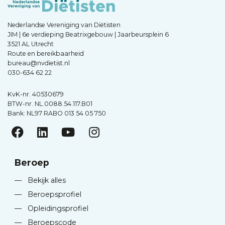
Nederlandse Vereniging van Diëtisten
JIM | 6e verdieping Beatrixgebouw | Jaarbeursplein 6
3521 AL Utrecht
Route en bereikbaarheid
bureau@nvdietist.nl
030-634 62 22
KvK-nr. 40530679
BTW-nr. NL.0088.54.117.B01
Bank: NL97 RABO 013 54 05 750
Beroep
—
Bekijk alles
—
Beroepsprofiel
—
Opleidingsprofiel
—
Beroepscode