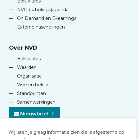
—
Bekijk alles
—
NVD (scholings)agenda
—
On Demand en E-learnings
—
Externe nascholingen
Over NVD
—
Bekijk alles
—
Waarden
—
Organisatie
—
Visie en beleid
—
Standpunten
—
Samenwerkingen
Nieuwbrief
Wij laten je graag informatie zien die is afgestemd op