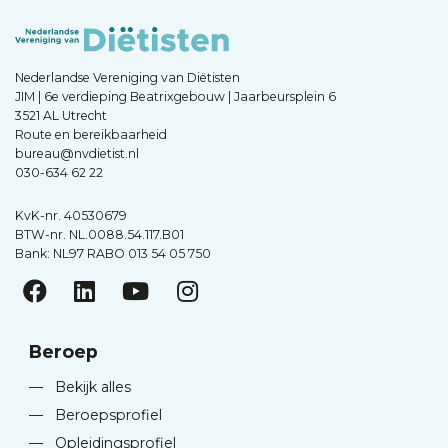
Nederlandse Vereniging van Diëtisten
JIM | 6e verdieping Beatrixgebouw | Jaarbeursplein 6
3521 AL Utrecht
Route en bereikbaarheid
bureau@nvdietist.nl
030-634 62 22
KvK-nr. 40530679
BTW-nr. NL.0088.54.117.B01
Bank: NL97 RABO 013 54 05 750
Beroep
—
Bekijk alles
—
Beroepsprofiel
—
Opleidingsprofiel