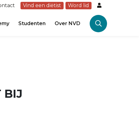
ontact
Vind een diëtist
Word lid
emy
Studenten
Over NVD
 BIJ