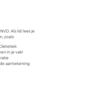
VD. Als lid lees je
, zoals:
Diëtetiek
en in je vak!
ratie
 de aantekening