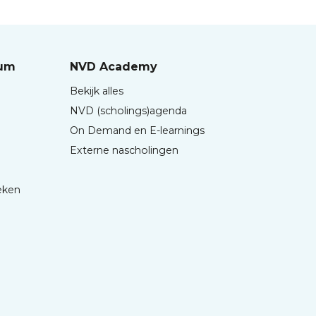
rum
NVD Academy
Bekijk alles
NVD (scholings)agenda
On Demand en E-learnings
Externe nascholingen
eken