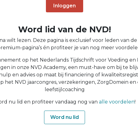
Inloggen
Word lid van de NVD!
a wilt lezen. Deze pagina is exclusief voor leden van de N
 premium-pagina’s én profiteer je van nog meer voordelen
nnement op het Nederlands Tijdschrift voor Voeding en 
ingen in onze NVD Academy, een must-have om bij te blijv
 hulp en advies op maat bij financiering of kwaliteitsregist
op het NVD jaarcongres, verzekeringen, ZorgDomein en
leefstijlcoaching
rd nu lid en profiteer vandaag nog van
alle voordelen
!
Word nu lid