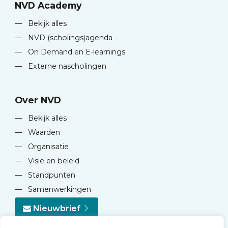
NVD Academy
—
Bekijk alles
—
NVD (scholings)agenda
—
On Demand en E-learnings
—
Externe nascholingen
Over NVD
—
Bekijk alles
—
Waarden
—
Organisatie
—
Visie en beleid
—
Standpunten
—
Samenwerkingen
Nieuwbrief