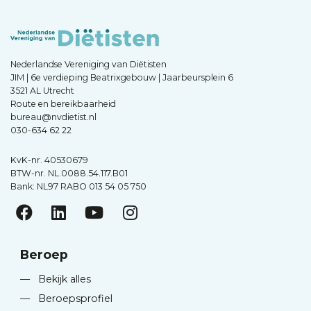
Nederlandse Vereniging van Diëtisten
JIM | 6e verdieping Beatrixgebouw | Jaarbeursplein 6
3521 AL Utrecht
Route en bereikbaarheid
bureau@nvdietist.nl
030-634 62 22
KvK-nr. 40530679
BTW-nr. NL.0088.54.117.B01
Bank: NL97 RABO 013 54 05 750
Beroep
—
Bekijk alles
—
Beroepsprofiel