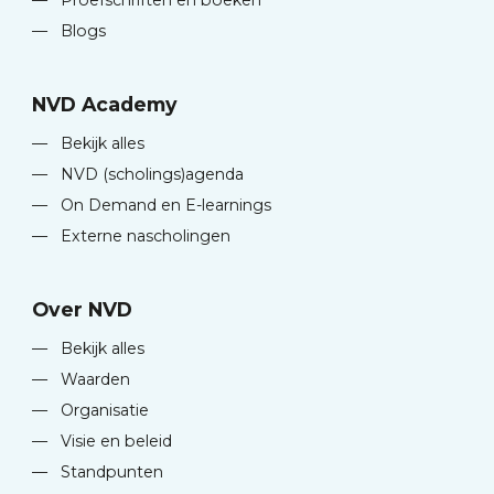
—
Proefschriften en boeken
—
Blogs
NVD Academy
—
Bekijk alles
—
NVD (scholings)agenda
—
On Demand en E-learnings
—
Externe nascholingen
Over NVD
—
Bekijk alles
—
Waarden
—
Organisatie
—
Visie en beleid
—
Standpunten