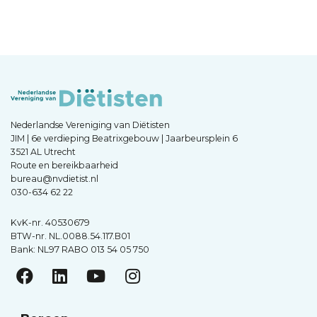
Nederlandse Vereniging van Diëtisten
JIM | 6e verdieping Beatrixgebouw | Jaarbeursplein 6
3521 AL Utrecht
Route en bereikbaarheid
bureau@nvdietist.nl
030-634 62 22
KvK-nr. 40530679
BTW-nr. NL.0088.54.117.B01
Bank: NL97 RABO 013 54 05 750