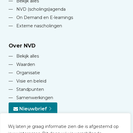
—
Bekijk alles
—
NVD (scholings)agenda
—
On Demand en E-learnings
—
Externe nascholingen
Over NVD
—
Bekijk alles
—
Waarden
—
Organisatie
—
Visie en beleid
—
Standpunten
—
Samenwerkingen
Nieuwbrief
Wij laten je graag informatie zien die is afgestemd op