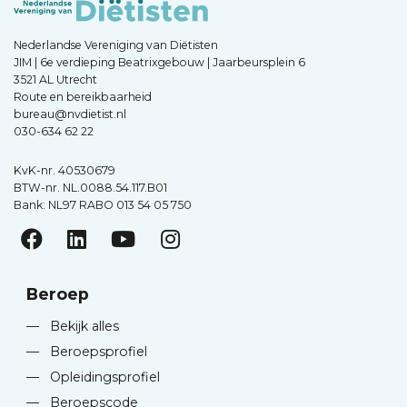
Nederlandse Vereniging van Diëtisten
JIM | 6e verdieping Beatrixgebouw | Jaarbeursplein 6
3521 AL Utrecht
Route en bereikbaarheid
bureau@nvdietist.nl
030-634 62 22
KvK-nr. 40530679
BTW-nr. NL.0088.54.117.B01
Bank: NL97 RABO 013 54 05 750
Beroep
—
Bekijk alles
—
Beroepsprofiel
—
Opleidingsprofiel
—
Beroepscode