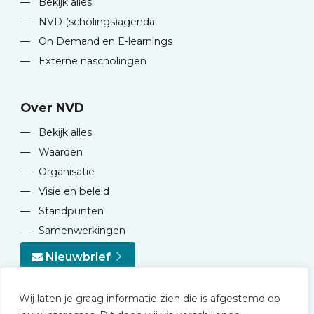
—
Bekijk alles
—
NVD (scholings)agenda
—
On Demand en E-learnings
—
Externe nascholingen
Over NVD
—
Bekijk alles
—
Waarden
—
Organisatie
—
Visie en beleid
—
Standpunten
—
Samenwerkingen
Nieuwbrief
Wij laten je graag informatie zien die is afgestemd op