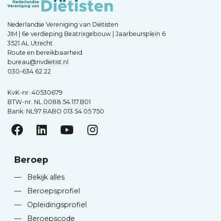
Nederlandse Vereniging van Diëtisten
JIM | 6e verdieping Beatrixgebouw | Jaarbeursplein 6
3521 AL Utrecht
Route en bereikbaarheid
bureau@nvdietist.nl
030-634 62 22
KvK-nr. 40530679
BTW-nr. NL.0088.54.117.B01
Bank: NL97 RABO 013 54 05 750
Beroep
—
Bekijk alles
—
Beroepsprofiel
—
Opleidingsprofiel
—
Beroepscode