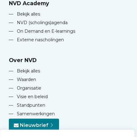
NVD Academy
—
Bekijk alles
—
NVD (scholings)agenda
—
On Demand en E-learnings
—
Externe nascholingen
Over NVD
—
Bekijk alles
—
Waarden
—
Organisatie
—
Visie en beleid
—
Standpunten
—
Samenwerkingen
Nieuwbrief