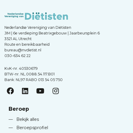
Nederlandse Vereniging van Diëtisten
JIM | 6e verdieping Beatrixgebouw | Jaarbeursplein 6
3521 AL Utrecht
Route en bereikbaarheid
bureau@nvdietist.nl
030-634 62 22
KvK-nr. 40530679
BTW-nr. NL.0088.54.117.B01
Bank: NL97 RABO 013 54 05 750
Beroep
—
Bekijk alles
—
Beroepsprofiel