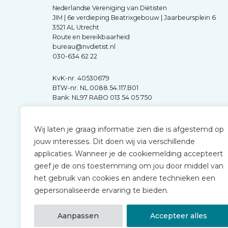
Nederlandse Vereniging van Diëtisten
JIM | 6e verdieping Beatrixgebouw | Jaarbeursplein 6
3521 AL Utrecht
Route en bereikbaarheid
bureau@nvdietist.nl
030-634 62 22
KvK-nr. 40530679
BTW-nr. NL.0088.54.117.B01
Bank: NL97 RABO 013 54 05 750
Wij laten je graag informatie zien die is afgestemd op
jouw interesses. Dit doen wij via verschillende
applicaties. Wanneer je de cookiemelding accepteert
geef je de ons toestemming om jou door middel van
het gebruik van cookies en andere technieken een
gepersonaliseerde ervaring te bieden.
Aanpassen
Accepteer alles