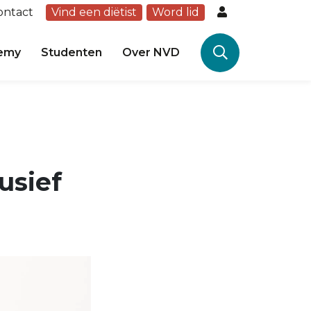
ontact
Vind een diëtist
Word lid
emy
Studenten
Over NVD
usief