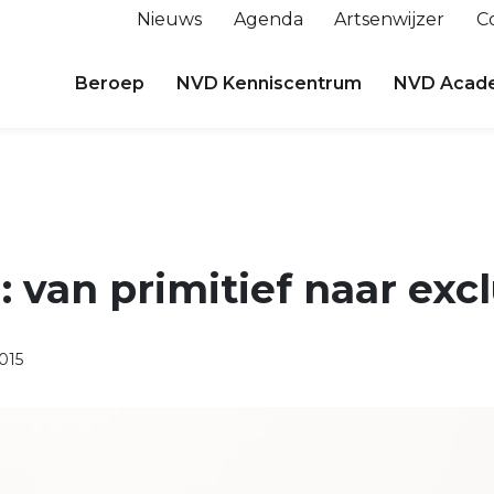
Nieuws
Agenda
Artsenwijzer
C
Beroep
NVD Kenniscentrum
NVD Acad
: van primitief naar excl
015