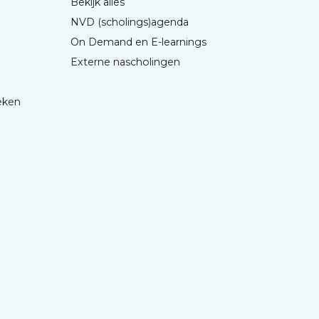
Bekijk alles
NVD (scholings)agenda
On Demand en E-learnings
Externe nascholingen
eken