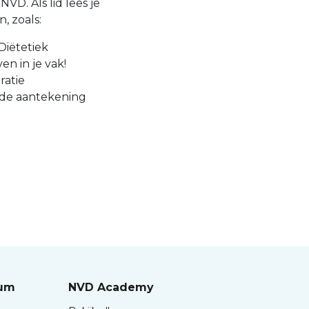
VD. Als lid lees je
, zoals:
Diëtetiek
en in je vak!
ratie
 de aantekening
rum
NVD Academy