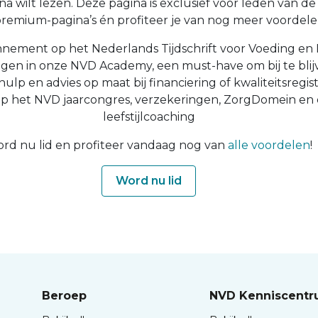
a wilt lezen. Deze pagina is exclusief voor leden van de N
 premium-pagina’s én profiteer je van nog meer voordelen
nnement op het Nederlands Tijdschrift voor Voeding en 
ingen in onze NVD Academy, een must-have om bij te blijv
 hulp en advies op maat bij financiering of kwaliteitsregist
op het NVD jaarcongres, verzekeringen, ZorgDomein en
leefstijlcoaching
rd nu lid en profiteer vandaag nog van
alle voordelen
!
Word nu lid
Beroep
NVD Kenniscent