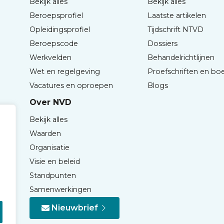
Bekijk alles
Bekijk alles
Beroepsprofiel
Laatste artikelen
Opleidingsprofiel
Tijdschrift NTVD
Beroepscode
Dossiers
Werkvelden
Behandelrichtlijnen
Wet en regelgeving
Proefschriften en bo
Vacatures en oproepen
Blogs
Over NVD
Bekijk alles
Waarden
Organisatie
Visie en beleid
Standpunten
Samenwerkingen
Nieuwbrief