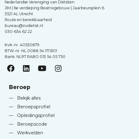
Nederlandse Vereniging van Diëtisten
JIM | 6e verdieping Beatrixgebouw | Jaarbeursplein 6
3521 AL Utrecht
Route en bereikbaarheid
bureau@nvdietist.nl
030-634 62 22
KvK-nr. 40530679
BTW-nr. NL.0088.54.117.B01
Bank: NL97 RABO 013 54 05 750
Beroep
—
Bekijk alles
—
Beroepsprofiel
—
Opleidingsprofiel
—
Beroepscode
—
Werkvelden