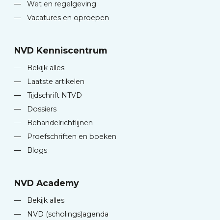
—
Wet en regelgeving
—
Vacatures en oproepen
NVD Kenniscentrum
—
Bekijk alles
—
Laatste artikelen
—
Tijdschrift NTVD
—
Dossiers
—
Behandelrichtlijnen
—
Proefschriften en boeken
—
Blogs
NVD Academy
—
Bekijk alles
—
NVD (scholings)agenda