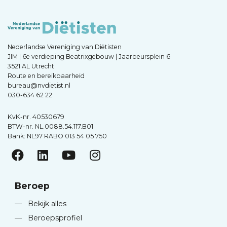
Nederlandse Vereniging van Diëtisten
JIM | 6e verdieping Beatrixgebouw | Jaarbeursplein 6
3521 AL Utrecht
Route en bereikbaarheid
bureau@nvdietist.nl
030-634 62 22
KvK-nr. 40530679
BTW-nr. NL.0088.54.117.B01
Bank: NL97 RABO 013 54 05 750
Beroep
—
Bekijk alles
—
Beroepsprofiel