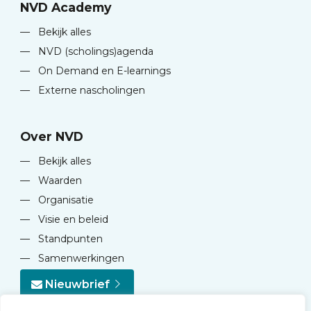
NVD Academy
—
Bekijk alles
—
NVD (scholings)agenda
—
On Demand en E-learnings
—
Externe nascholingen
Over NVD
—
Bekijk alles
—
Waarden
—
Organisatie
—
Visie en beleid
—
Standpunten
—
Samenwerkingen
Nieuwbrief