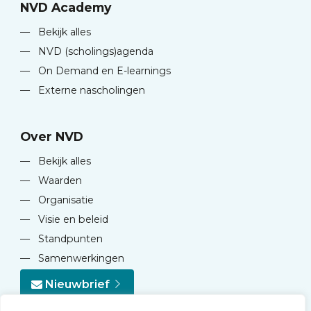
NVD Academy
—
Bekijk alles
—
NVD (scholings)agenda
—
On Demand en E-learnings
—
Externe nascholingen
Over NVD
—
Bekijk alles
—
Waarden
—
Organisatie
—
Visie en beleid
—
Standpunten
—
Samenwerkingen
Nieuwbrief