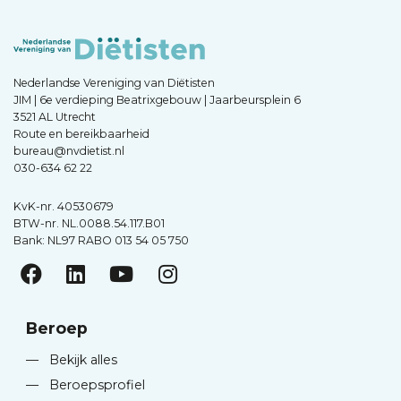
Nederlandse Vereniging van Diëtisten
JIM | 6e verdieping Beatrixgebouw | Jaarbeursplein 6
3521 AL Utrecht
Route en bereikbaarheid
bureau@nvdietist.nl
030-634 62 22
KvK-nr. 40530679
BTW-nr. NL.0088.54.117.B01
Bank: NL97 RABO 013 54 05 750
Beroep
—
Bekijk alles
—
Beroepsprofiel