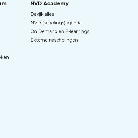
rum
NVD Academy
Bekijk alles
NVD (scholings)agenda
On Demand en E-learnings
Externe nascholingen
eken