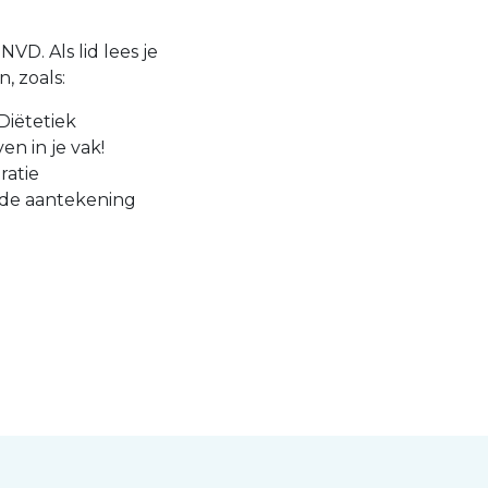
VD. Als lid lees je
, zoals:
Diëtetiek
en in je vak!
ratie
 de aantekening