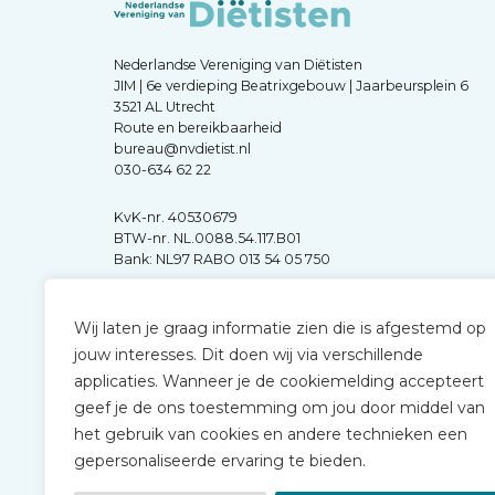
Nederlandse Vereniging van Diëtisten
JIM | 6e verdieping Beatrixgebouw | Jaarbeursplein 6
3521 AL Utrecht
Route en bereikbaarheid
bureau@nvdietist.nl
030-634 62 22
KvK-nr. 40530679
BTW-nr. NL.0088.54.117.B01
Bank: NL97 RABO 013 54 05 750
Wij laten je graag informatie zien die is afgestemd op
jouw interesses. Dit doen wij via verschillende
applicaties. Wanneer je de cookiemelding accepteert
geef je de ons toestemming om jou door middel van
het gebruik van cookies en andere technieken een
gepersonaliseerde ervaring te bieden.