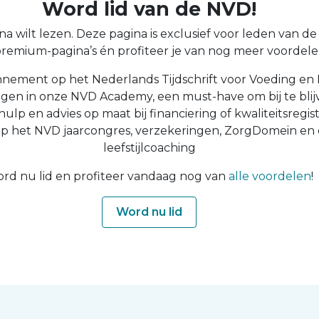
Word lid van de NVD!
a wilt lezen. Deze pagina is exclusief voor leden van de N
 premium-pagina’s én profiteer je van nog meer voordelen
nnement op het Nederlands Tijdschrift voor Voeding en 
ingen in onze NVD Academy, een must-have om bij te blijv
 hulp en advies op maat bij financiering of kwaliteitsregist
op het NVD jaarcongres, verzekeringen, ZorgDomein en
leefstijlcoaching
rd nu lid en profiteer vandaag nog van
alle voordelen
!
Word nu lid