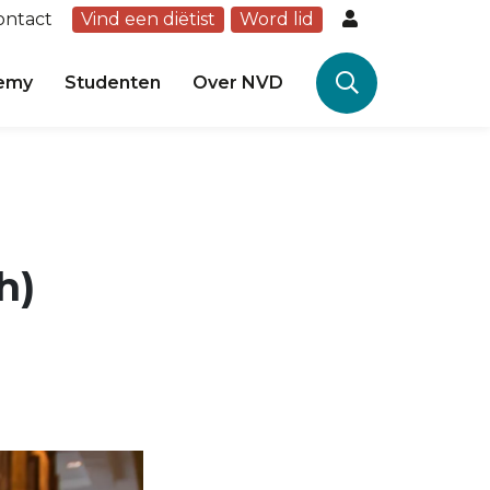
ontact
Vind een diëtist
Word lid
emy
Studenten
Over NVD
h)