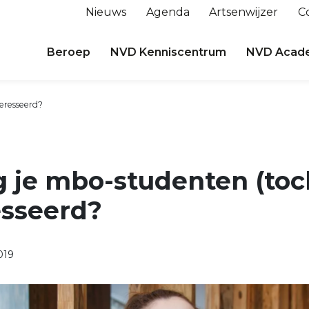
Nieuws
Agenda
Artsenwijzer
C
Beroep
NVD Kenniscentrum
NVD Acad
teresseerd?
g je mbo-studenten (toc
esseerd?
019