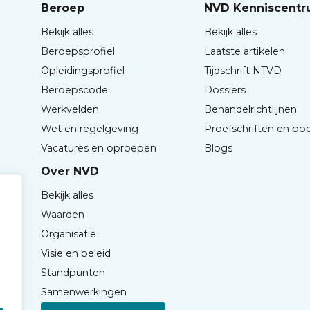
Beroep
NVD Kenniscent
Bekijk alles
Bekijk alles
Beroepsprofiel
Laatste artikelen
Opleidingsprofiel
Tijdschrift NTVD
Beroepscode
Dossiers
Werkvelden
Behandelrichtlijnen
Wet en regelgeving
Proefschriften en bo
Vacatures en oproepen
Blogs
Over NVD
Bekijk alles
Waarden
Organisatie
Visie en beleid
Standpunten
Samenwerkingen