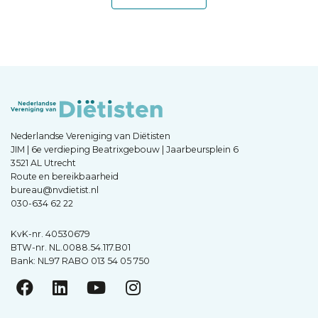
Nederlandse Vereniging van Diëtisten
JIM | 6e verdieping Beatrixgebouw | Jaarbeursplein 6
3521 AL Utrecht
Route en bereikbaarheid
bureau@nvdietist.nl
030-634 62 22
KvK-nr. 40530679
BTW-nr. NL.0088.54.117.B01
Bank: NL97 RABO 013 54 05 750