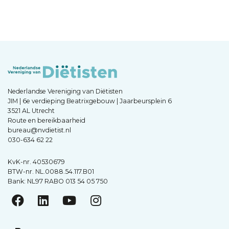
Nederlandse Vereniging van Diëtisten
JIM | 6e verdieping Beatrixgebouw | Jaarbeursplein 6
3521 AL Utrecht
Route en bereikbaarheid
bureau@nvdietist.nl
030-634 62 22
KvK-nr. 40530679
BTW-nr. NL.0088.54.117.B01
Bank: NL97 RABO 013 54 05 750