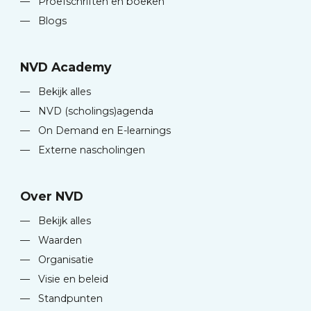
—
Proefschriften en boeken
—
Blogs
NVD Academy
—
Bekijk alles
—
NVD (scholings)agenda
—
On Demand en E-learnings
—
Externe nascholingen
Over NVD
—
Bekijk alles
—
Waarden
—
Organisatie
—
Visie en beleid
—
Standpunten