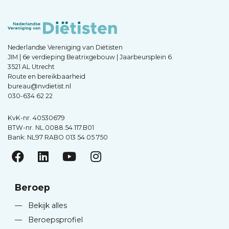
Nederlandse Vereniging van Diëtisten
JIM | 6e verdieping Beatrixgebouw | Jaarbeursplein 6
3521 AL Utrecht
Route en bereikbaarheid
bureau@nvdietist.nl
030-634 62 22
KvK-nr. 40530679
BTW-nr. NL.0088.54.117.B01
Bank: NL97 RABO 013 54 05 750
Beroep
—
Bekijk alles
—
Beroepsprofiel