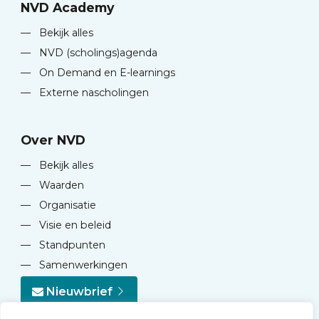
NVD Academy
—
Bekijk alles
—
NVD (scholings)agenda
—
On Demand en E-learnings
—
Externe nascholingen
Over NVD
—
Bekijk alles
—
Waarden
—
Organisatie
—
Visie en beleid
—
Standpunten
—
Samenwerkingen
Nieuwbrief