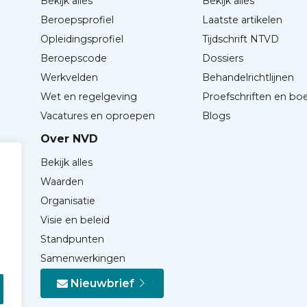
Bekijk alles
Bekijk alles
Beroepsprofiel
Laatste artikelen
Opleidingsprofiel
Tijdschrift NTVD
Beroepscode
Dossiers
Werkvelden
Behandelrichtlijnen
Wet en regelgeving
Proefschriften en bo
Vacatures en oproepen
Blogs
Over NVD
Bekijk alles
Waarden
Organisatie
Visie en beleid
Standpunten
Samenwerkingen
Nieuwbrief