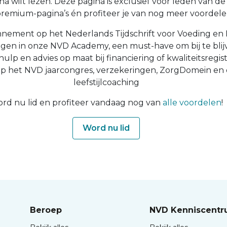
a wilt lezen. Deze pagina is exclusief voor leden van de N
 premium-pagina’s én profiteer je van nog meer voordelen
nnement op het Nederlands Tijdschrift voor Voeding en 
ingen in onze NVD Academy, een must-have om bij te blijv
 hulp en advies op maat bij financiering of kwaliteitsregist
op het NVD jaarcongres, verzekeringen, ZorgDomein en
leefstijlcoaching
rd nu lid en profiteer vandaag nog van
alle voordelen
!
Word nu lid
Beroep
NVD Kenniscent