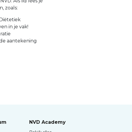
VD. Als lid lees je
, zoals:
Diëtetiek
en in je vak!
ratie
 de aantekening
rum
NVD Academy