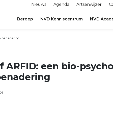
Nieuws
Agenda
Artsenwijzer
C
Beroep
NVD Kenniscentrum
NVD Acad
le benadering
of ARFID: een bio-psycho
benadering
21