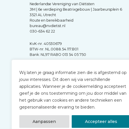
Nederlandse Vereniging van Diëtisten
JIM | 6e verdieping Beatrixgebouw | Jaarbeursplein 6
3521 AL Utrecht
Route en bereikbaarheid
bureau@nvdietist.nl
030-634 62 22
KvK-nr. 40530679
BTW-nr. NL.0088.54.117.B01
Bank: NL97 RABO 013 54 05 750
Wij laten je graag informatie zien die is afgestemd op
jouw interesses. Dit doen wij via verschillende
applicaties. Wanneer je de cookiemelding accepteert
geef je de ons toestemming om jou door middel van
het gebruik van cookies en andere technieken een
gepersonaliseerde ervaring te bieden.
Aanpassen
Accepteer alles