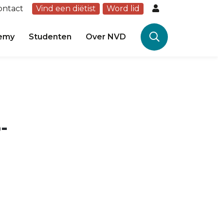
ontact
Vind een diëtist
Word lid
emy
Studenten
Over NVD
-