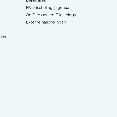
Bekijk alles
NVD (scholings)agenda
On Demand en E-learnings
Externe nascholingen
eken