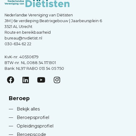
Nederlandse Vereniging van Diëtisten
JIM | 6e verdieping Beatrixgebouw | Jaarbeursplein 6
3521 AL Utrecht
Route en bereikbaarheid
bureau@nvdietist.nl
030-634 62 22
KvK-nr. 40530679
BTW-nr. NL.0088.54.117.B01
Bank: NL97 RABO 013 54 05 750
Beroep
—
Bekijk alles
—
Beroepsprofiel
—
Opleidingsprofiel
—
Beroepscode