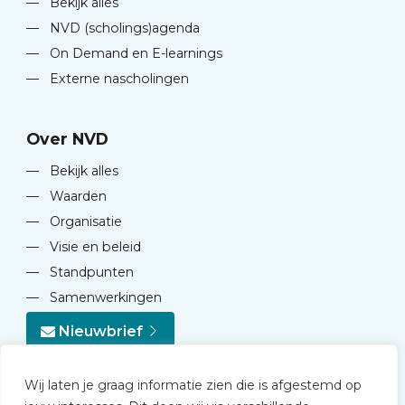
—
Bekijk alles
—
NVD (scholings)agenda
—
On Demand en E-learnings
—
Externe nascholingen
Over NVD
—
Bekijk alles
—
Waarden
—
Organisatie
—
Visie en beleid
—
Standpunten
—
Samenwerkingen
Nieuwbrief
Wij laten je graag informatie zien die is afgestemd op