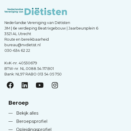
Nederlandse Vereniging van Diëtisten
JIM | 6e verdieping Beatrixgebouw | Jaarbeursplein 6
3521 AL Utrecht
Route en bereikbaarheid
bureau@nvdietist.nl
030-634 62 22
KvK-nr. 40530679
BTW-nr. NL.0088.54.117.B01
Bank: NL97 RABO 013 54 05 750
Beroep
—
Bekijk alles
—
Beroepsprofiel
—
Opleidingsprofiel