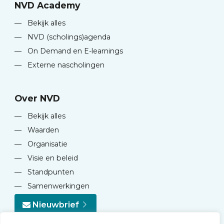
NVD Academy
—
Bekijk alles
—
NVD (scholings)agenda
—
On Demand en E-learnings
—
Externe nascholingen
Over NVD
—
Bekijk alles
—
Waarden
—
Organisatie
—
Visie en beleid
—
Standpunten
—
Samenwerkingen
Nieuwbrief