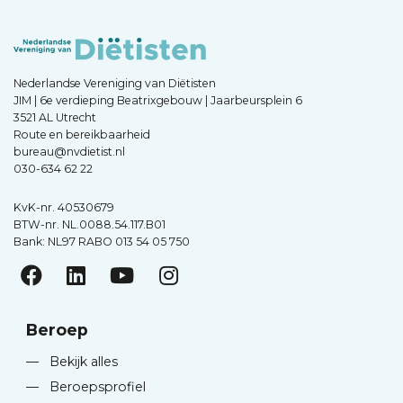
Nederlandse Vereniging van Diëtisten
JIM | 6e verdieping Beatrixgebouw | Jaarbeursplein 6
3521 AL Utrecht
Route en bereikbaarheid
bureau@nvdietist.nl
030-634 62 22
KvK-nr. 40530679
BTW-nr. NL.0088.54.117.B01
Bank: NL97 RABO 013 54 05 750
Beroep
—
Bekijk alles
—
Beroepsprofiel