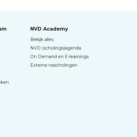
rum
NVD Academy
Bekijk alles
NVD (scholings)agenda
On Demand en E-learnings
Externe nascholingen
eken