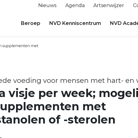
Nieuws
Agenda
Artsenwijzer
C
Beroep
NVD Kenniscentrum
NVD Acad
pen supplementen met
oede voeding voor mensen met hart- en 
a visje per week; mogeli
supplementen met
tanolen of -sterolen