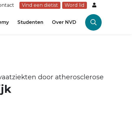
ontact
Vind een diëtist
Word lid
emy
Studenten
Over NVD
vaatziekten door atherosclerose
jk