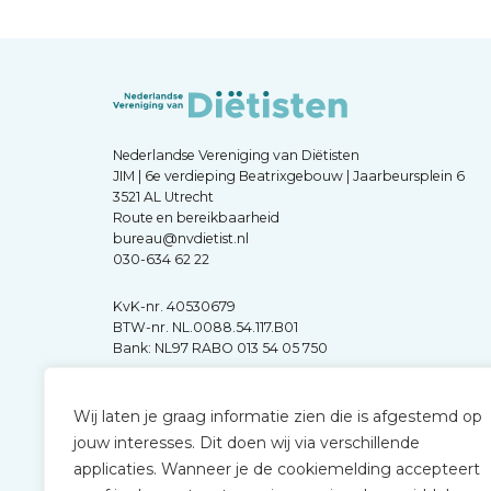
Nederlandse Vereniging van Diëtisten
JIM | 6e verdieping Beatrixgebouw | Jaarbeursplein 6
3521 AL Utrecht
Route en bereikbaarheid
bureau@nvdietist.nl
030-634 62 22
KvK-nr. 40530679
BTW-nr. NL.0088.54.117.B01
Bank: NL97 RABO 013 54 05 750
Wij laten je graag informatie zien die is afgestemd op
jouw interesses. Dit doen wij via verschillende
applicaties. Wanneer je de cookiemelding accepteert