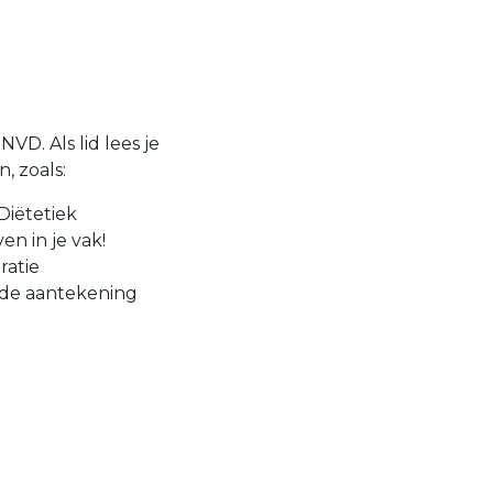
VD. Als lid lees je
, zoals:
Diëtetiek
en in je vak!
ratie
 de aantekening