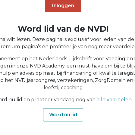
Inloggen
Word lid van de NVD!
a wilt lezen. Deze pagina is exclusief voor leden van de N
 premium-pagina’s én profiteer je van nog meer voordelen
nnement op het Nederlands Tijdschrift voor Voeding en 
ingen in onze NVD Academy, een must-have om bij te blijv
 hulp en advies op maat bij financiering of kwaliteitsregist
op het NVD jaarcongres, verzekeringen, ZorgDomein en
leefstijlcoaching
rd nu lid en profiteer vandaag nog van
alle voordelen
!
Word nu lid