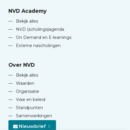
NVD Academy
—
Bekijk alles
—
NVD (scholings)agenda
—
On Demand en E-learnings
—
Externe nascholingen
Over NVD
—
Bekijk alles
—
Waarden
—
Organisatie
—
Visie en beleid
—
Standpunten
—
Samenwerkingen
Nieuwbrief