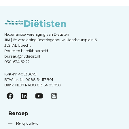
Nederlandse Vereniging van Diëtisten
JIM | 6e verdieping Beatrixgebouw | Jaarbeursplein 6
3521 AL Utrecht
Route en bereikbaarheid
bureau@nvdietist.nl
030-634 62 22
KvK-nr. 40530679
BTW-nr. NL.0088.54.117.B01
Bank: NL97 RABO 013 54 05 750
Beroep
—
Bekijk alles