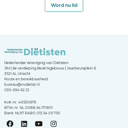
Word nu lid
Nederlandse Vereniging van Diëtisten
JIM | 6e verdieping Beatrixgebouw | Jaarbeursplein 6
3521 AL Utrecht
Route en bereikbaarheid
bureau@nvdietist.nl
030-634 62 22
KvK-nr. 40530679
BTW-nr. NL.0088.54.117.B01
Bank: NL97 RABO 013 54 05 750