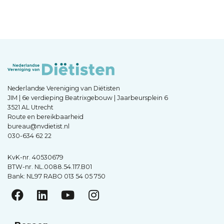
Nederlandse Vereniging van Diëtisten
JIM | 6e verdieping Beatrixgebouw | Jaarbeursplein 6
3521 AL Utrecht
Route en bereikbaarheid
bureau@nvdietist.nl
030-634 62 22
KvK-nr. 40530679
BTW-nr. NL.0088.54.117.B01
Bank: NL97 RABO 013 54 05 750