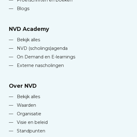
—
Proefschriften en boeken
—
Blogs
NVD Academy
—
Bekijk alles
—
NVD (scholings)agenda
—
On Demand en E-learnings
—
Externe nascholingen
Over NVD
—
Bekijk alles
—
Waarden
—
Organisatie
—
Visie en beleid
—
Standpunten