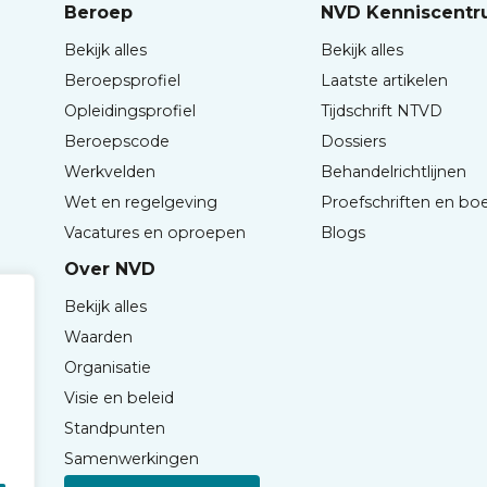
Beroep
NVD Kenniscent
Bekijk alles
Bekijk alles
Beroepsprofiel
Laatste artikelen
Opleidingsprofiel
Tijdschrift NTVD
Beroepscode
Dossiers
Werkvelden
Behandelrichtlijnen
Wet en regelgeving
Proefschriften en bo
Vacatures en oproepen
Blogs
Over NVD
Bekijk alles
Waarden
Organisatie
Visie en beleid
Standpunten
Samenwerkingen