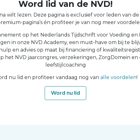
Word lid van de NVD!
a wilt lezen. Deze pagina is exclusief voor leden van de N
 premium-pagina’s én profiteer je van nog meer voordelen
nnement op het Nederlands Tijdschrift voor Voeding en 
ingen in onze NVD Academy, een must-have om bij te blijv
 hulp en advies op maat bij financiering of kwaliteitsregist
op het NVD jaarcongres, verzekeringen, ZorgDomein en
leefstijlcoaching
rd nu lid en profiteer vandaag nog van
alle voordelen
!
Word nu lid