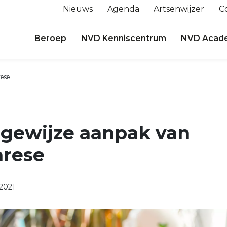
Nieuws
Agenda
Artsenwijzer
C
Beroep
NVD Kenniscentrum
NVD Acad
rese
sgewijze aanpak van
arese
2021