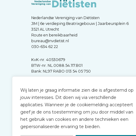
Nederlandse Vereniging van Diëtisten
JIM | 6e verdieping Beatrixgebouw | Jaarbeursplein 6
3521 AL Utrecht
Route en bereikbaarheid
bureau@nvdietist.nl
030-634 62 22
KvK-nr. 40530679
BTW-nr. NL.0088.54.117.B01
Bank: NL97 RABO 013 54 05 750
Wij laten je graag informatie zien die is afgestemd op
jouw interesses. Dit doen wij via verschillende
applicaties. Wanneer je de cookiemelding accepteert
geef je de ons toestemming om jou door middel van
het gebruik van cookies en andere technieken een
gepersonaliseerde ervaring te bieden.