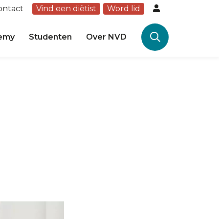
ontact
Vind een diëtist
Word lid
emy
Studenten
Over NVD