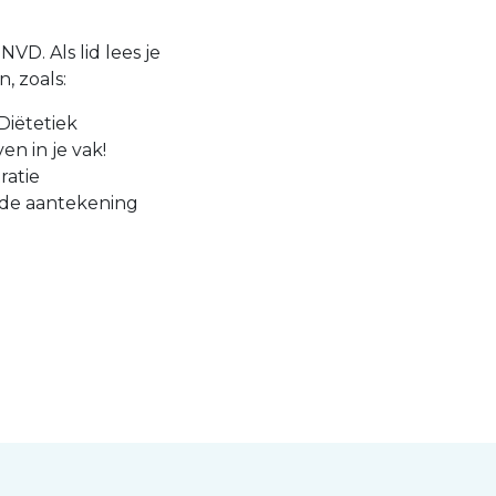
VD. Als lid lees je
, zoals:
Diëtetiek
en in je vak!
ratie
 de aantekening