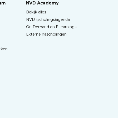
rum
NVD Academy
Bekijk alles
NVD (scholings)agenda
On Demand en E-learnings
Externe nascholingen
eken