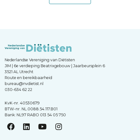
Nederlandse Vereniging van Diëtisten
JIM | 6e verdieping Beatrixgebouw | Jaarbeursplein 6
3521 AL Utrecht
Route en bereikbaarheid
bureau@nvdietist.nl
030-634 62 22
KvK-nr. 40530679
BTW-nr. NL.0088.54.117.B01
Bank: NL97 RABO 013 54 05 750