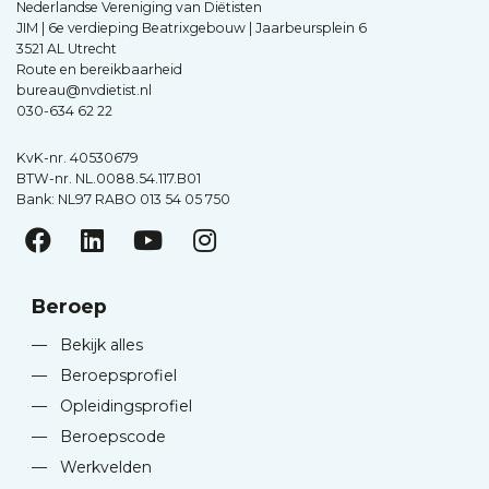
Nederlandse Vereniging van Diëtisten
JIM | 6e verdieping Beatrixgebouw | Jaarbeursplein 6
3521 AL Utrecht
Route en bereikbaarheid
bureau@nvdietist.nl
030-634 62 22
KvK-nr. 40530679
BTW-nr. NL.0088.54.117.B01
Bank: NL97 RABO 013 54 05 750
Beroep
—
Bekijk alles
—
Beroepsprofiel
—
Opleidingsprofiel
—
Beroepscode
—
Werkvelden