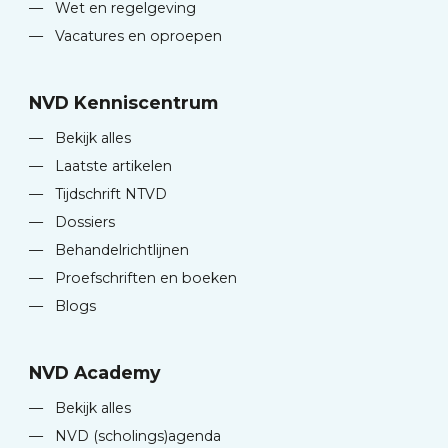
—
Wet en regelgeving
—
Vacatures en oproepen
NVD Kenniscentrum
—
Bekijk alles
—
Laatste artikelen
—
Tijdschrift NTVD
—
Dossiers
—
Behandelrichtlijnen
—
Proefschriften en boeken
—
Blogs
NVD Academy
—
Bekijk alles
—
NVD (scholings)agenda