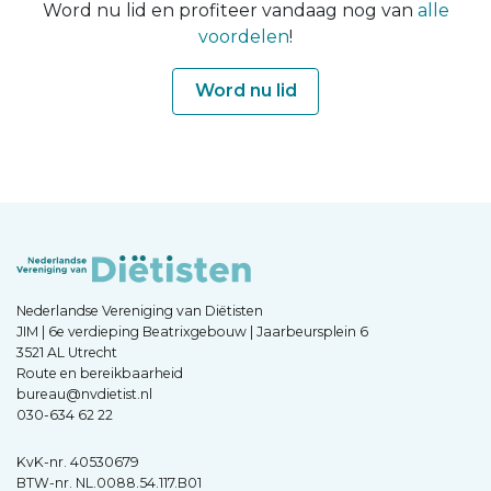
Word nu lid en profiteer vandaag nog van
alle
voordelen
!
Word nu lid
Nederlandse Vereniging van Diëtisten
JIM | 6e verdieping Beatrixgebouw | Jaarbeursplein 6
3521 AL Utrecht
Route en bereikbaarheid
bureau@nvdietist.nl
030-634 62 22
KvK-nr. 40530679
BTW-nr. NL.0088.54.117.B01