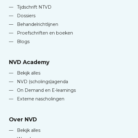
—
Tijdschrift NTVD
—
Dossiers
—
Behandelrichtlijnen
—
Proefschriften en boeken
—
Blogs
NVD Academy
—
Bekijk alles
—
NVD (scholings)agenda
—
On Demand en E-learnings
—
Externe nascholingen
Over NVD
—
Bekijk alles