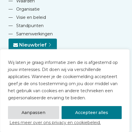
—
Waarden
—
Organisatie
—
Visie en beleid
—
Standpunten
—
Samenwerkingen
Nieuwbrief
Wij laten je graag informatie zien die is afgestemd op
jouw interesses. Dit doen wij via verschillende
applicaties. Wanneer je de cookiemelding accepteert
geef je de ons toestemming om jou door middel van
© 2026 NVD
het gebruik van cookies en andere technieken een
Privacy statement
gepersonaliseerde ervaring te bieden.
Disclaimer
Algemene voorwaarden NVD Academy
Aanpassen
Accepteer alles
Lees meer over ons privacy en cookiebeleid.