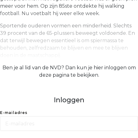
meer voor hem. Op zijn 85ste ontdekte hij walking
football. Nu voetbalt hij weer elke week.
Sportende ouderen vormen een minderheid. Slechts
39 pro­cent van de 65-plussers beweegt voldoende. En
dat terwijl bewegen essentieel is om spiermassa te
behouden, zelfredzaam te blijven en mee te blijven
doen in de maatschappij.
Ben je al lid van de NVD? Dan kun je hier inloggen om
deze pagina te bekijken.
Inloggen
E-mailadres