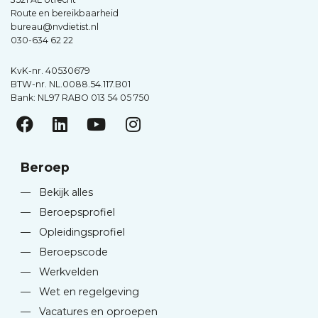
Route en bereikbaarheid
bureau@nvdietist.nl
030-634 62 22
KvK-nr. 40530679
BTW-nr. NL.0088.54.117.B01
Bank: NL97 RABO 013 54 05 750
Beroep
—
Bekijk alles
—
Beroepsprofiel
—
Opleidingsprofiel
—
Beroepscode
—
Werkvelden
—
Wet en regelgeving
—
Vacatures en oproepen