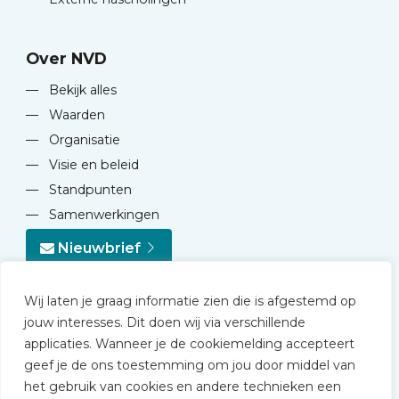
Over NVD
—
Bekijk alles
—
Waarden
—
Organisatie
—
Visie en beleid
—
Standpunten
—
Samenwerkingen
Nieuwbrief
Wij laten je graag informatie zien die is afgestemd op
jouw interesses. Dit doen wij via verschillende
applicaties. Wanneer je de cookiemelding accepteert
geef je de ons toestemming om jou door middel van
© 2026 NVD
het gebruik van cookies en andere technieken een
Privacy statement