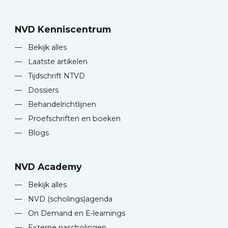
NVD Kenniscentrum
—
Bekijk alles
—
Laatste artikelen
—
Tijdschrift NTVD
—
Dossiers
—
Behandelrichtlijnen
—
Proefschriften en boeken
—
Blogs
NVD Academy
—
Bekijk alles
—
NVD (scholings)agenda
—
On Demand en E-learnings
—
Externe nascholingen