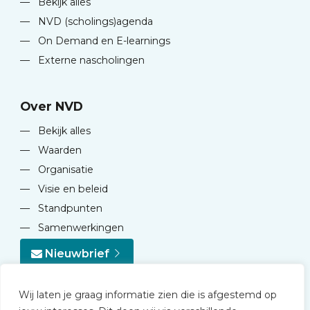
—
Bekijk alles
—
NVD (scholings)agenda
—
On Demand en E-learnings
—
Externe nascholingen
Over NVD
—
Bekijk alles
—
Waarden
—
Organisatie
—
Visie en beleid
—
Standpunten
—
Samenwerkingen
Nieuwbrief
Wij laten je graag informatie zien die is afgestemd op