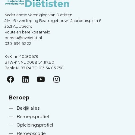
Nederlandse Vereniging van Diëtisten
JIM | 6e verdieping Beatrixgebouw | Jaarbeursplein 6
3521 AL Utrecht
Route en bereikbaarheid
bureau@nvdietist.nl
030-634 62 22
KvK-nr. 40530679
BTW-nr. NL.0088.54.117.B01
Bank: NL97 RABO 013 54 05 750
Beroep
—
Bekijk alles
—
Beroepsprofiel
—
Opleidingsprofiel
—
Beroepscode