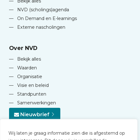
—
Bekijk alles
—
NVD (scholings)agenda
—
On Demand en E-learnings
—
Externe nascholingen
Over NVD
—
Bekijk alles
—
Waarden
—
Organisatie
—
Visie en beleid
—
Standpunten
—
Samenwerkingen
Nieuwbrief
Wij laten je graag informatie zien die is afgestemd op