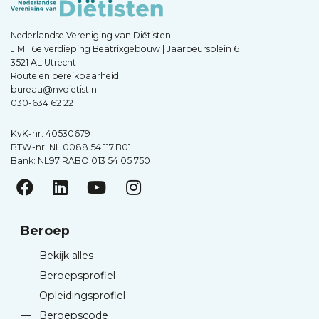
Nederlandse Vereniging van Diëtisten
JIM | 6e verdieping Beatrixgebouw | Jaarbeursplein 6
3521 AL Utrecht
Route en bereikbaarheid
bureau@nvdietist.nl
030-634 62 22
KvK-nr. 40530679
BTW-nr. NL.0088.54.117.B01
Bank: NL97 RABO 013 54 05 750
Beroep
—
Bekijk alles
—
Beroepsprofiel
—
Opleidingsprofiel
—
Beroepscode