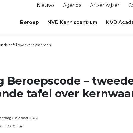
Nieuws
Agenda
Artsenwijzer
C
Beroep
NVD Kenniscentrum
NVD Acad
ronde tafel over kernwaarden
ng Beroepscode – tweed
onde tafel over kernwa
derdag 5 oktober 2023
00
- 13:00
uur