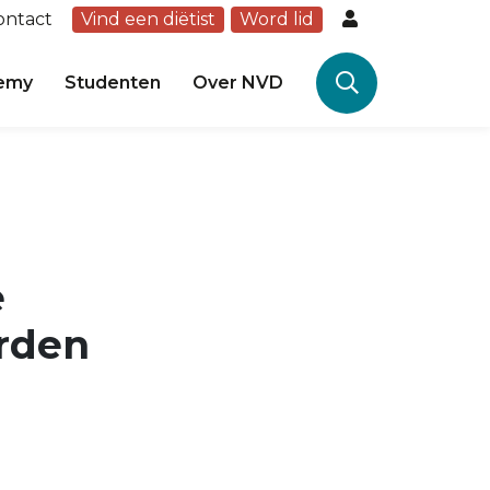
ontact
Vind een diëtist
Word lid
emy
Studenten
Over NVD
e
arden