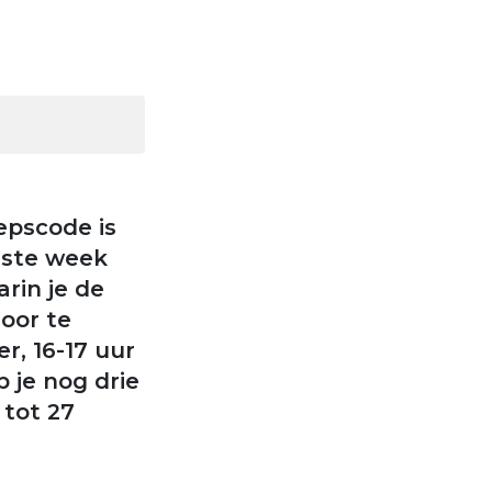
epscode is
rste week
rin je de
oor te
r, 16-17 uur
 je nog drie
 tot 27