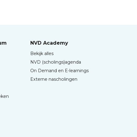
rum
NVD Academy
Bekijk alles
NVD (scholings)agenda
On Demand en E-learnings
Externe nascholingen
eken