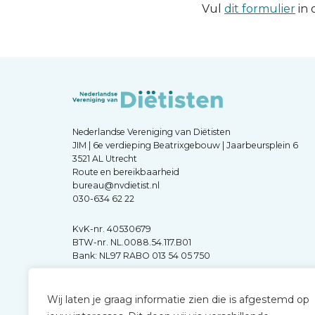
Vul
dit formulier
in 
Nederlandse Vereniging van Diëtisten
JIM | 6e verdieping Beatrixgebouw | Jaarbeursplein 6
3521 AL Utrecht
Route en bereikbaarheid
bureau@nvdietist.nl
030-634 62 22
KvK-nr. 40530679
BTW-nr. NL.0088.54.117.B01
Bank: NL97 RABO 013 54 05 750
Wij laten je graag informatie zien die is afgestemd op