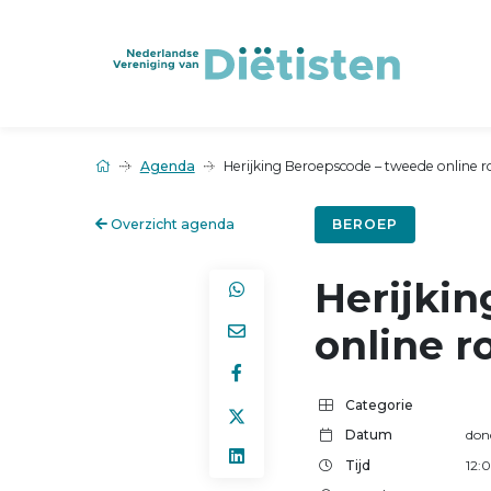
Agenda
Herijking Beroepscode – tweede online 
Overzicht agenda
BEROEP
Herijki
online r
Categorie
Datum
don
Tijd
12: