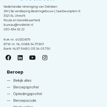
Nederlandse Vereniging van Diëtisten
JIM | 6e verdieping Beatrixgebouw | Jaarbeursplein 6
3521 AL Utrecht
Route en bereikbaarheid
bureau@nvdietist.nl
030-634 62 22
KvK-nr. 40530679
BTW-nr. NL.0088.54.117.B01
Bank: NL97 RABO 013 54 05 750
Beroep
—
Bekijk alles
—
Beroepsprofiel
—
Opleidingsprofiel
—
Beroepscode