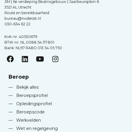
JIM | 6e verdieping Beatrixgebouw | Jaarbeursplein 6
3521 AL Utrecht
Route en bereikbaarheid
bureau@nvdietist.nl
030-634 62 22
KvK-nr. 40530679
BTW-nr. NL.0088.54.117.B01
Bank: NL97 RABO 013 54 05 750
Beroep
—
Bekijk alles
—
Beroepsprofiel
—
Opleidingsprofiel
—
Beroepscode
—
Werkvelden
—
Wet en regelgeving